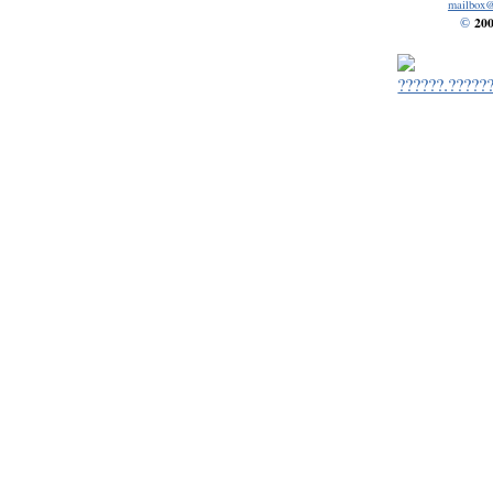
mailbox
200
©