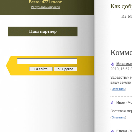
Всего:
4771 голос
Как доб
Результаты опросов
Из М
Наш партнер
Комм
Мохамма
#
2010, 15:57:
Здравствуйт
вашу землю 
(
Ответить
)
Иван
(Мо
#
Гостевая ме
(
Ответить
)
Елена
(М