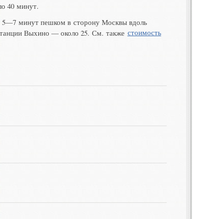
ло 40 минут
.
м
5—7
минут пешком в сторону Москвы вдоль
станции Выхино
—
около 25. См. также
стоимость