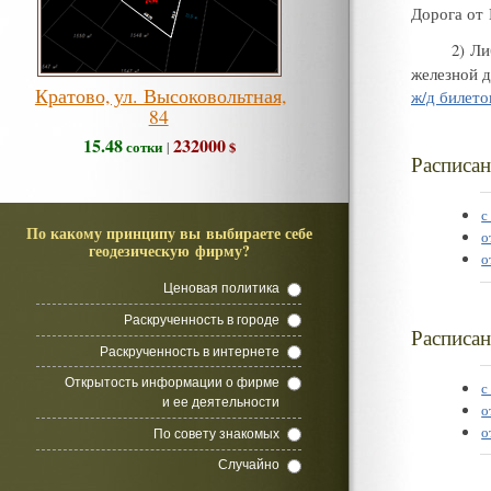
Дорога от 
2) Ли
железной 
Кратово, ул. Высоковольтная,
ж/д билето
84
15.48
232000
сотки
$
|
Расписан
с
По какому принципу вы выбираете себе
о
геодезическую фирму?
о
Ценовая политика
Раскрученность в городе
Расписан
Раскрученность в интернете
Открытость информации о фирме
с
и ее деятельности
о
о
По совету знакомых
Случайно