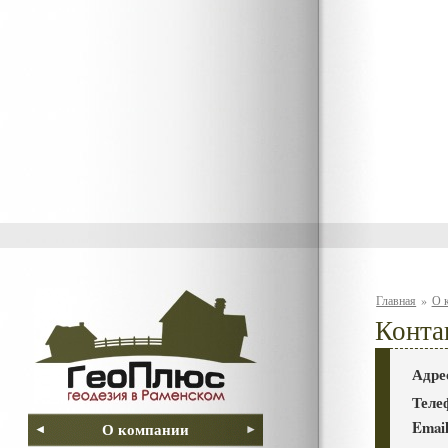
Главная
»
О 
Конта
Адре
Теле
Email
О компании