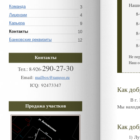
Наши
Команда
3
8
-
Лицензии
4
8
-
Карьера
9
Контакты
10
8
-
Банковские реквизиты
12
8
-
Контакты
Не пе
Наш о
290-27-30
Тел.:
8
-
926
-
Email:
mailbox@ramgeo.ru
ICQ:
92473347
Как доб
В г.
Продажа участков
Мы находи
Как доб
1) Л