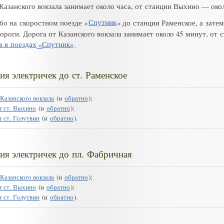
Казанского вокзала занимает около часа
,
от станции Выхино
—
око
бо на скоростном поезде «
Спутник
»
до станции Раменское
,
а зате
дороги
.
Дорога от Казанского вокзала занимает около 45 минут
,
от 
в в поездах
«
Спутник»
.
ия электричек до ст. Раменское
 Казанского вокзала
(
и
обратно
);
т ст. Выхино
(
и
обратно
);
т ст. Голутвин
(
и
обратно
)
.
ия электричек до пл. Фабричная
 Казанского вокзала
(
и
обратно
);
т ст. Выхино
(
и
обратно
);
т ст. Голутвин
(
и
обратно
)
.