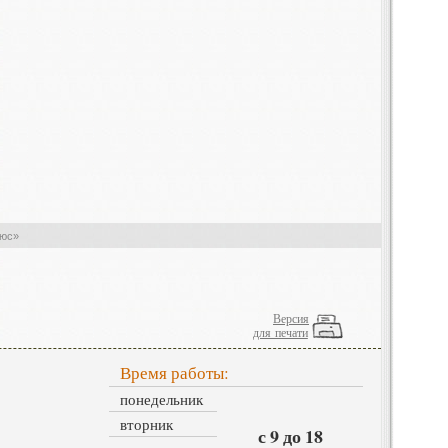
люс»
Версия
для печати
Время работы:
понедельник
вторник
с 9 до 18