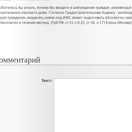
!Хотелось бы узнать, почему Вы вводите в заблуждение граждан, рекоменду
троительного паспорта дома. Согласно Градостроительному Кодексу , необх
торую гражданин, владелец земли под ИЖС может подготовить абсолютно са
есплатно в течении месяца. (ГрК РФ, ст.51 п.9,10, ст 46, п.17) Елена (Москва)
омментарий
Текст: