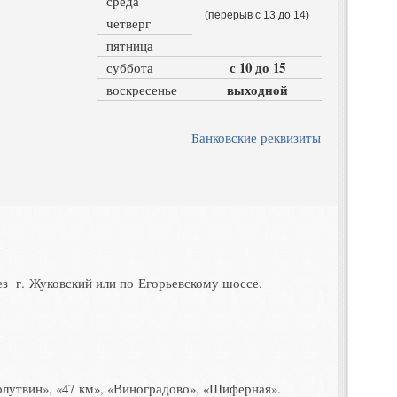
среда
(перерыв с 13 до 14)
четверг
пятница
с 10 до 15
суббота
выходной
воскресенье
Банковские реквизиты
ез г. Жуковский или по Егорьевскому шоссе
.
олутвин»
,
«
47 км»
,
«
Виноградово»
,
«
Шиферная»
.