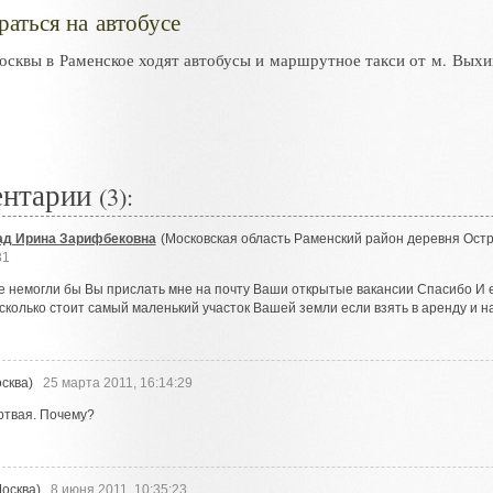
раться на автобусе
осквы в Раменское ходят автобусы и маршрутное такси от м. Вых
ентарии
(3):
д Ирина Зарифбековна
(Московская область Раменский район деревня Остр
31
е немогли бы Вы прислать мне на почту Ваши открытые вакансии Спасибо И 
сколько стоит самый маленький участок Вашей земли если взять в аренду и н
сква)
25 марта 2011, 16:14:29
ртвая. Почему?
осква)
8 июня 2011, 10:35:23