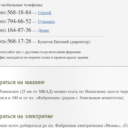
 мобильные телефоны:
568-18-84
903
-
—
Сергей
794-66-52
903
-
—
Гульнара
164-87-36
903
-
—
Денис
568-17-28
926
-
— Булатов Евгений (директор)
репутайте нас с другими геодезическими фирмами.
фис находится на первом этаже в правом крыле здания.
раться на машине
 Раменское
(
25 км от МКАД
)
можно ехать по Рязанскому шоссе чер
мся в 100 м от пл. «Фабричная
»
(
рядом с Земельным комитетом)
.
раться на электричке
учше всего добираться до пл. Фабричная электричками
«
Рязань»
,
«
Г