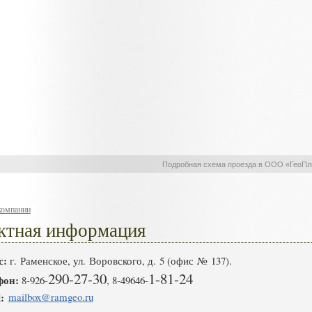
Подробная схема проезда в ООО «ГеоП
компании
ктная информация
с:
г. Раменское, ул. Воровского, д. 5 (офис № 137).
290-27-30
1-81-24
фон:
8
-
926
-
,
8
-
49646
-
:
mailbox@ramgeo.ru