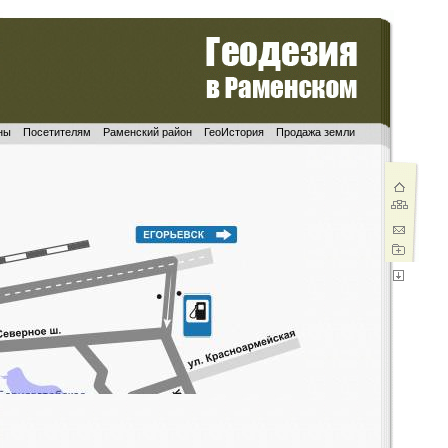
ны
Посетителям
Раменский район
ГеоИстория
Продажа земли