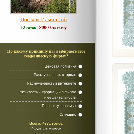
Поселок Ильинский
13
8000
соток
$ за сотку
|
По какому принципу вы выбираете себе
геодезическую фирму?
Ценовая политика
Раскрученность в городе
Раскрученность в интернете
Открытость информации о фирме
и ее деятельности
По совету знакомых
Случайно
Всего:
4771 голос
Результаты опросов