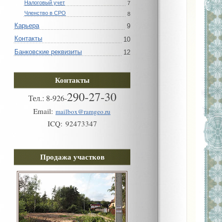
Налоговый учет
7
Членство в СРО
8
Карьера
9
Контакты
10
Банковские реквизиты
12
Контакты
290-27-30
Тел.:
8
-
926
-
Email:
mailbox@ramgeo.ru
ICQ:
92473347
Продажа участков