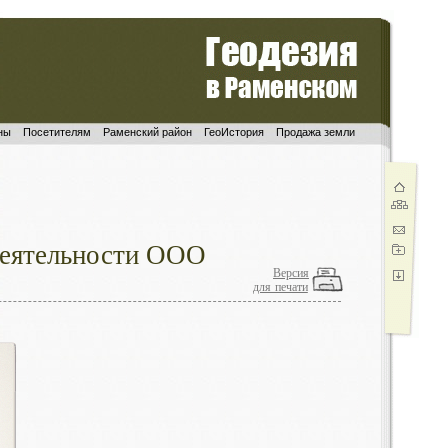
ны
Посетителям
Раменский район
ГеоИстория
Продажа земли
деятельности ООО
Версия
для печати