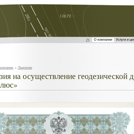
О компании
Услуги и це
компании
»
Лицензии
зия на осуществление геодезической 
люс»