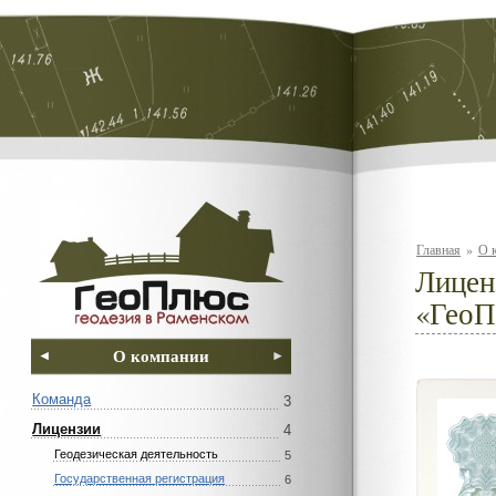
Главная
»
О 
Лицен
«ГеоП
О компании
Команда
3
Лицензии
4
Геодезическая деятельность
5
Государственная регистрация
6