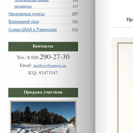
Геодезические фирмы
242
Нотариусы
277
Населенные пункты
287
Пр
Бронницкий уезд
311
Схема ЦКАД в Раменском
312
Контакты
290-27-30
Тел.:
8
-
926
-
Email:
mailbox@ramgeo.ru
ICQ:
92473347
Продажа участков