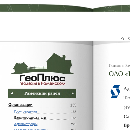
Главная
»
Ра
ОАО «
Ад
Раменский район
Те
Организации
135
(49
Госучреждения
136
Са
Балансосодержатели
163
Вр
Администрации
225