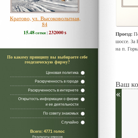
Кратово, ул. Высоковольтная,
84
15.48
232000
сотки
$
|
Проезд:
По
шоссе. За
на п. Горк
По какому принципу вы выбираете себе
геодезическую фирму?
Ценовая политика
Ваш к
Раскрученность в городе
Раскрученность в интернете
Открытость информации о фирме
и ее деятельности
По совету знакомых
Случайно
Всего:
4771 голос
Результаты опросов