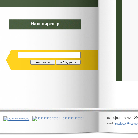
Наш партнер
Телeфон:
-
-
2
8
926
Email:
mailbox@ramg