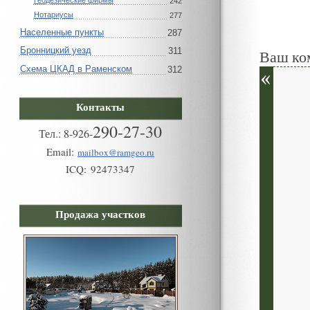
Геодезические фирмы
242
Нотариусы
277
Населенные пункты
287
Бронницкий уезд
311
Ваш ко
Схема ЦКАД в Раменском
312
Контакты
290-27-30
Тел.:
8
-
926
-
Email:
mailbox@ramgeo.ru
ICQ:
92473347
Продажа участков