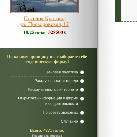
Поселок Кратово,
ул. Прозоровская, 12
18.25
328500
сотки
$
|
По какому принципу вы выбираете себе
геодезическую фирму?
Ценовая политика
Раскрученность в городе
Раскрученность в интернете
Открытость информации о фирме
и ее деятельности
По совету знакомых
Случайно
Всего:
4771 голос
Результаты опросов