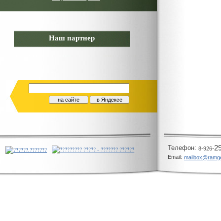
Наш партнер
Телeфон:
-
-
2
8
926
Email:
mailbox@ramg