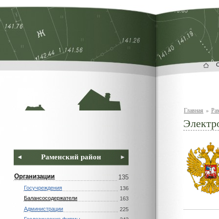
Главная
»
Ра
Электро
Раменский район
Организации
135
Госучреждения
136
Балансосодержатели
163
Администрации
225