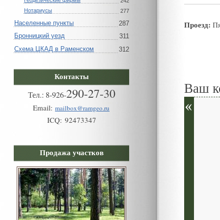
Геодезические фирмы
242
Нотариусы
277
Населенные пункты
Проезд:
287
Пя
Бронницкий уезд
311
Схема ЦКАД в Раменском
312
Контакты
Ваш к
290-27-30
Тел.:
8
-
926
-
Email:
mailbox@ramgeo.ru
ICQ:
92473347
Продажа участков