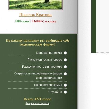
Поселок Кратово
100
16000
соток
€ за сотку
|
По какому принципу вы выбираете себе
геодезическую фирму?
Ценовая политика
Раскрученность в городе
Раскрученность в интернете
Открытость информации о фирме
и ее деятельности
По совету знакомых
Случайно
Всего:
4771 голос
Результаты опросов