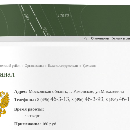
О компании
Услуги и це
менский район
»
Организации
»
Балансосодержатели
»
Удельная
анал
Адрес:
Московская область, г. Раменское, ул.Михалевича
46-3-13
46-3-93
46-1
Телефоны:
8
(496)
,
8
(496)
,
8
(496)
Время работы:
четверг
Примечание:
160 руб.