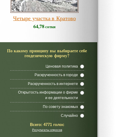
Четыре участка в Кратово
64,78
сотки
По какому принципу вы выбираете себе
геодезическую фирму?
Ценовая политика
Раскрученность в городе
Раскрученность в интернете
Открытость информации о фирме
и ее деятельности
По совету знакомых
Случайно
Всего:
4771 голос
Результаты опросов