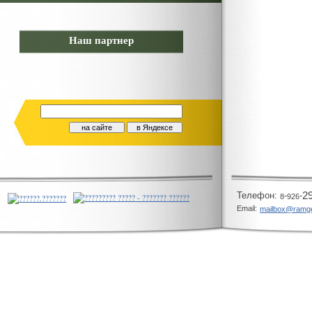
Наш партнер
Телeфон:
-
-
2
8
926
Email:
mailbox@ramg