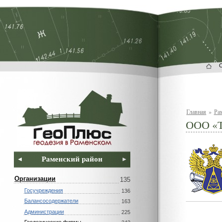
Главная
»
Ра
ООО «Т
Раменский район
Организации
135
Госучреждения
136
Балансосодержатели
163
Администрации
225