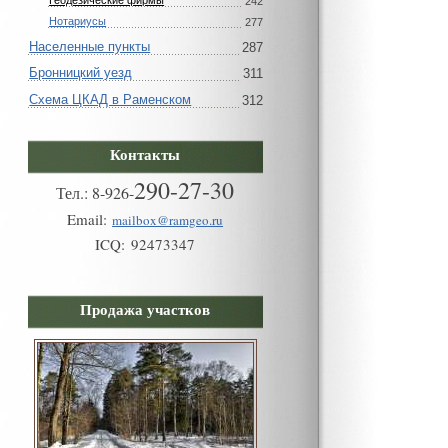
Геодезические фирмы
242
Нотариусы
277
Населенные пункты
287
Бронницкий уезд
311
Схема ЦКАД в Раменском
312
Контакты
290-27-30
Тел.:
8
-
926
-
Email:
mailbox@ramgeo.ru
ICQ:
92473347
Продажа участков