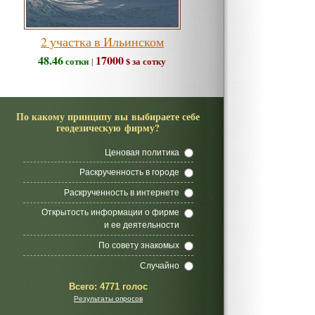
2 участка в Ильинском
48.46
17000
сотки
$ за сотку
|
По какому принципу вы выбираете себе
геодезическую фирму?
Ценовая политика
Раскрученность в городе
Раскрученность в интернете
Открытость информации о фирме
и ее деятельности
По совету знакомых
Случайно
Всего:
4771 голос
Результаты опросов