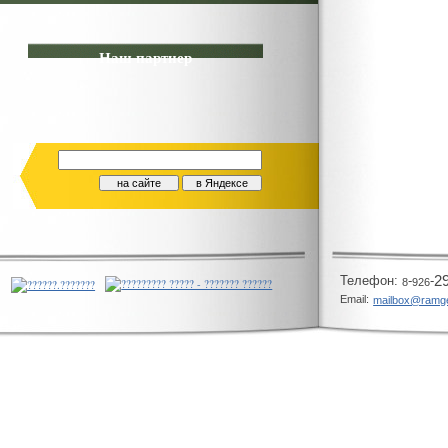
Наш партнер
Телeфон:
-
-
2
8
926
Email:
mailbox@ramg