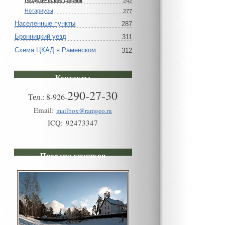
Геодезические фирмы
242
Нотариусы
277
Населенные пункты
287
Бронницкий уезд
311
Схема ЦКАД в Раменском
312
Контакты
290-27-30
Тел.:
8
-
926
-
Email:
mailbox@ramgeo.ru
ICQ:
92473347
Продажа участков