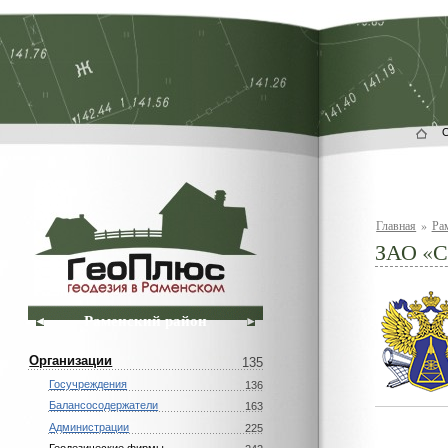
Главная
»
Ра
ЗАО «С
Раменский район
Организации
135
Госучреждения
136
Балансосодержатели
163
Администрации
225