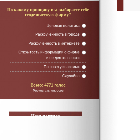
По какому принципу вы выбираете себе
геодезическую фирму?
Ценовая политика
Раскрученность в городе
Раскрученность в интернете
Открытость информации о фирме
и ее деятельности
По совету знакомых
Случайно
Всего:
4771 голос
Результаты опросов
Наш партнер