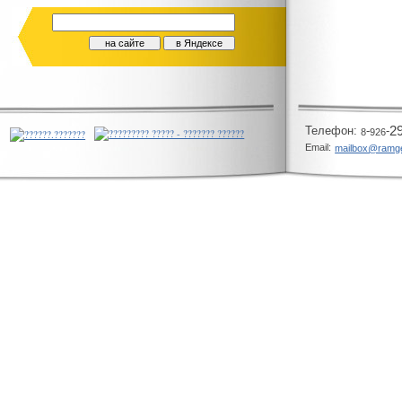
Телeфон:
-
-
2
8
926
Email:
mailbox@ramg