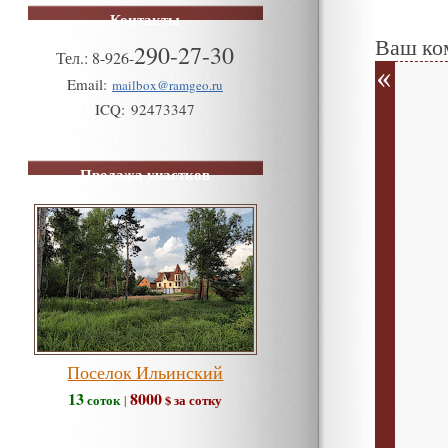
Контакты
Ваш ко
290-27-30
Тел.:
8
-
926
-
Email:
mailbox@ramgeo.ru
ICQ:
92473347
Продажа участков
Поселок Ильинский
13
8000
соток
$ за сотку
|