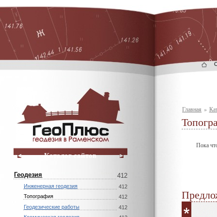
Главная
»
Кат
Топогр
Пока что
Каталог сайтов
Геодезия
412
Инженерная геодезия
412
Предлож
Топография
412
Геодезические работы
412