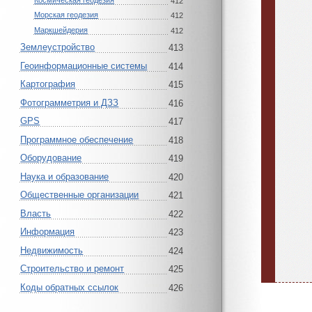
Космическая геодезия
412
Морская геодезия
412
Маркшейдерия
412
Землеустройство
413
Геоинформационные системы
414
Картография
415
Фотограмметрия и ДЗЗ
416
GPS
417
Программное обеспечение
418
Оборудование
419
Наука и образование
420
Общественные организации
421
Власть
422
Информация
423
Недвижимость
424
Строительство и ремонт
425
Коды обратных ссылок
426