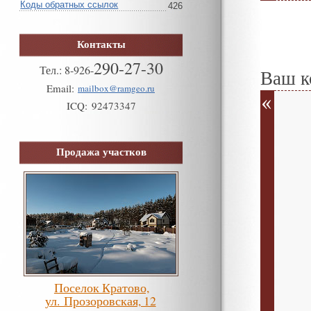
Коды обратных ссылок
426
Контакты
290-27-30
Тел.:
8
-
926
-
Ваш к
Email:
mailbox@ramgeo.ru
ICQ:
92473347
Продажа участков
Поселок Кратово,
ул. Прозоровская, 12