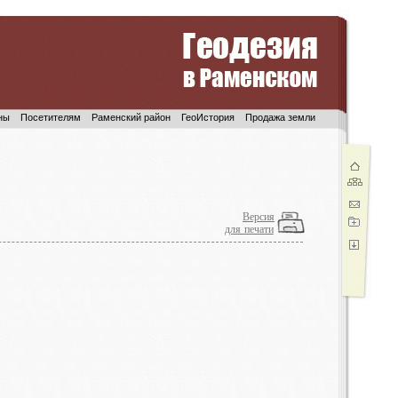
ны
Посетителям
Раменский район
ГеоИстория
Продажа земли
Версия
для печати