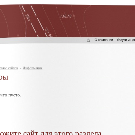
О компании
Услуги и це
алог сайтов
»
Информация
ры
что пусто.
ожите сайт для этого раздела