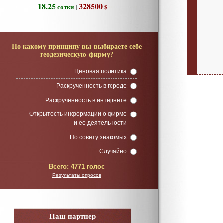
18.25
328500
сотки
$
|
По какому принципу вы выбираете себе
геодезическую фирму?
Ценовая политика
Раскрученность в городе
Раскрученность в интернете
Открытость информации о фирме
и ее деятельности
По совету знакомых
Случайно
Всего:
4771 голос
Результаты опросов
Наш партнер