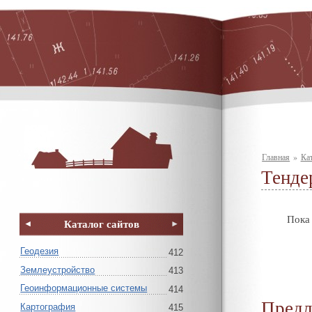
Главная
»
Кат
Тенде
Пока 
Каталог сайтов
Геодезия
412
Землеустройство
413
Геоинформационные системы
414
Предл
Картография
415