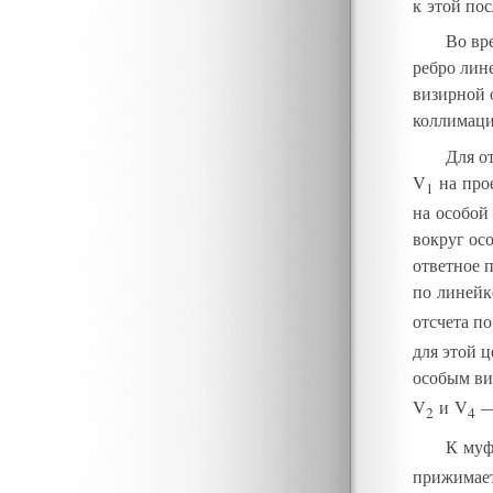
к этой по
Во вр
ребро ли
визирной 
коллимаци
Для о
V
на про
1
на особой
вокруг осо
ответное 
по линейк
отсчета п
для этой 
особым ви
V
и V
2
4
К муф
прижимает