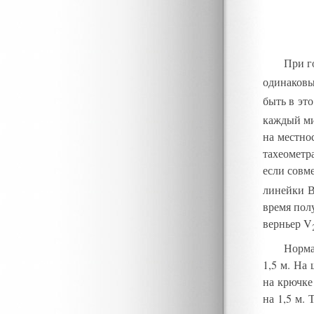
При г
одинаковы
быть в эт
каждый ми
на местно
тахеометр
если совм
линейки В
время пол
верньер V
Норма
1,5 м. На 
на крючке
на 1,5 м.