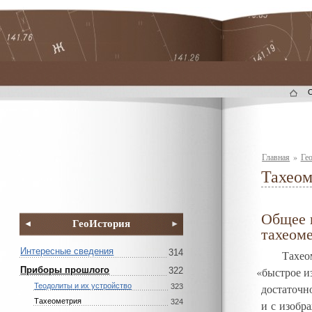
Главная
»
Ге
Тахеом
Общее 
ГеоИстория
тахеоме
Интересные сведения
314
Тахео
Приборы прошлого
«
быстрое и
322
достаточн
Теодолиты и их устройство
323
Тахеометрия
324
и с изобр