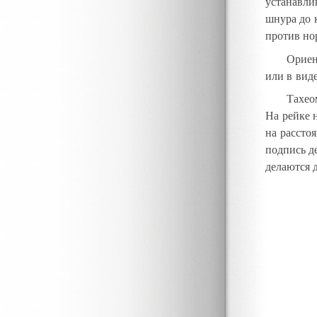
устанавли
шнура до 
против но
Ориен
или в вид
Тахео
На рейке 
на расстоя
подпись д
делаются 