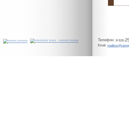
Телeфон:
-
-
2
8
926
Email:
mailbox@ramg