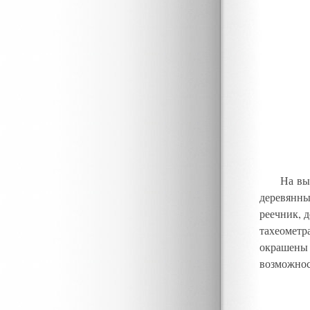
На вы
деревянны
реечник
,
д
тахеометр
окрашены 
возможнос