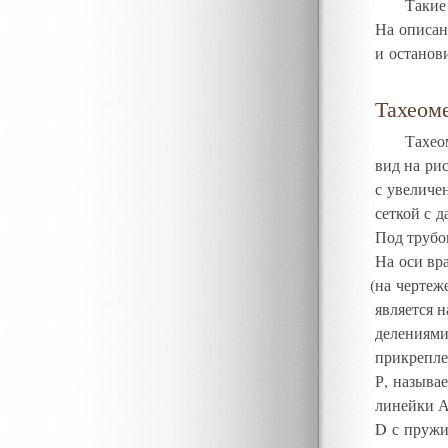
Такие
На описан
и останов
Тахеоме
Тахео
вид на ри
с увеличе
сеткой с 
Под трубо
На оси вр
(
на чертеж
является 
делениям
прикрепле
Р, называ
линейки А
D с пруж