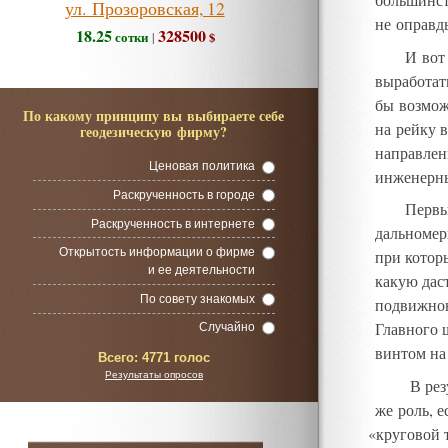
большинст
ул. Прозоровская, 12
не оправд
18.25
328500
сотки
$
|
И вот
выработат
бы возмож
По какому принципу вы выбираете себе
на рейку 
геодезическую фирму?
направлен
Ценовая политика
инженерны
Раскрученность в городе
Первы
Раскрученность в интернете
дальномер
Открытость информации о фирме
при котор
и ее деятельности
какую дас
По совету знакомых
подвижною
Главного 
Случайно
винтом на
Всего:
4771 голос
Результаты опросов
В рез
же роль
,
е
«
круговой 