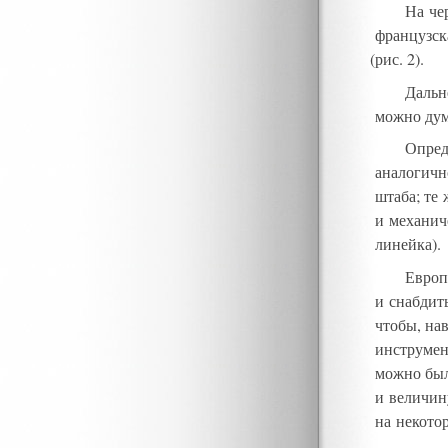
На че
французск
(
рис
.
2)
.
Дальн
можно дум
Опред
аналогичн
штаба; те
и механич
линейка)
.
Европ
и снабдит
чтобы
,
нав
инструмен
можно был
и величи
на некото