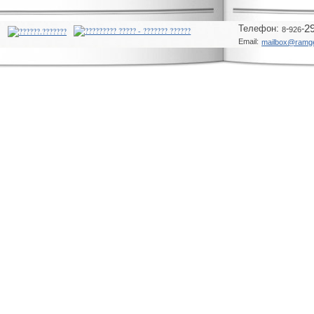
Телeфон:
-
-
2
8
926
Email:
mailbox@ramg