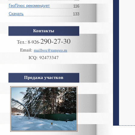
ГеоПлюс рекомендует
116
Скачать
133
Контакты
290-27-30
Тел.:
8
-
926
-
Email:
mailbox@ramgeo.ru
ICQ:
92473347
Продажа участков