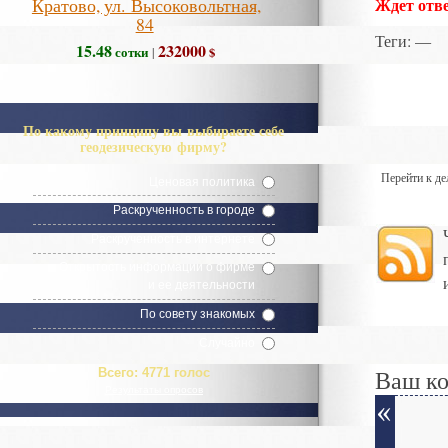
Кратово, ул. Высоковольтная,
Ждет отве
84
Теги
: —
15.48
232000
сотки
$
|
По какому принципу вы выбираете себе
геодезическую фирму?
Перейти к д
Ценовая политика
Раскрученность в городе
Раскрученность в интернете
Открытость информации о фирме
и ее деятельности
По совету знакомых
Случайно
Ваш к
Всего:
4771 голос
Результаты опросов