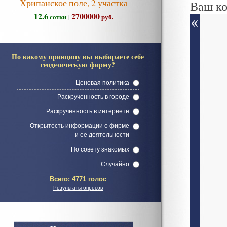
Хрипанское поле, 2 участка
Ваш к
12.6
2700000
сотки
руб.
|
По какому принципу вы выбираете себе
геодезическую фирму?
Ценовая политика
Раскрученность в городе
Раскрученность в интернете
Открытость информации о фирме
и ее деятельности
По совету знакомых
Случайно
Всего:
4771 голос
Результаты опросов