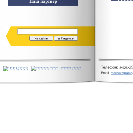
Наш партнер
Телeфон:
-
-
2
8
926
Email:
mailbox@ramg