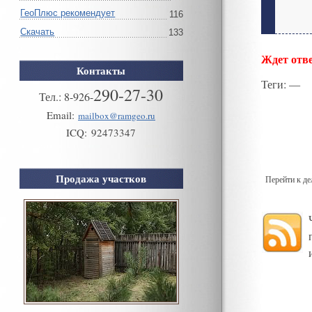
ГеоПлюс рекомендует
116
Скачать
133
Ждет отве
Контакты
Теги
: —
290-27-30
Тел.:
8
-
926
-
Email:
mailbox@ramgeo.ru
ICQ:
92473347
Продажа участков
Перейти к д