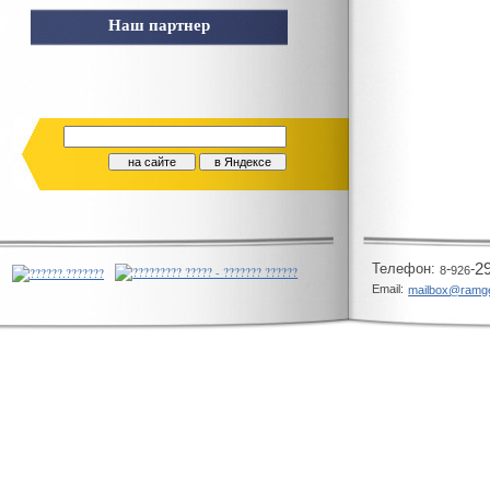
Наш партнер
Телeфон:
-
-
2
8
926
Email:
mailbox@ramg