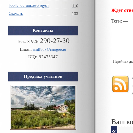
ГеоПлюс рекомендует
116
Ждет отве
Скачать
133
Теги
: —
Контакты
290-27-30
Тел.:
8
-
926
-
Email:
mailbox@ramgeo.ru
ICQ:
92473347
Перейти к д
Продажа участков
Ваш к