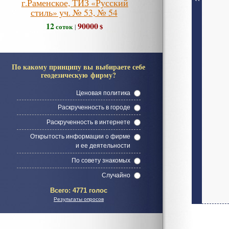
г.Раменское, ТИЗ «Русский
стиль» уч. № 53, № 54
12
90000
соток
$
|
По какому принципу вы выбираете себе
геодезическую фирму?
Ценовая политика
Раскрученность в городе
Раскрученность в интернете
Открытость информации о фирме
и ее деятельности
По совету знакомых
Случайно
Всего:
4771 голос
Результаты опросов