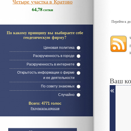
Четыре участка в Кратово
64,78
сотки
Перейти к д
По какому принципу вы выбираете себе
геодезическую фирму?
Ценовая политика
Раскрученность в городе
Раскрученность в интернете
Открытость информации о фирме
Ваш к
и ее деятельности
По совету знакомых
Случайно
Всего:
4771 голос
Результаты опросов