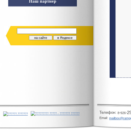
Наш партнер
Телeфон:
-
-
2
8
926
Email:
mailbox@ramg