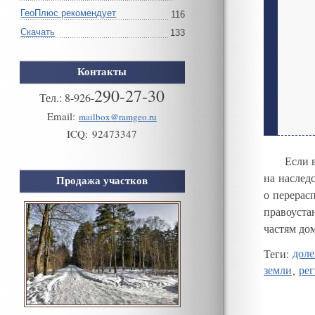
ГеоПлюс рекомендует
116
Скачать
133
Контакты
290-27-30
Тел.:
8
-
926
-
Email:
mailbox@ramgeo.ru
ICQ:
92473347
Если 
на наслед
Продажа участков
о перерас
правоуст
частям до
Теги
:
доле
земли
,
ре