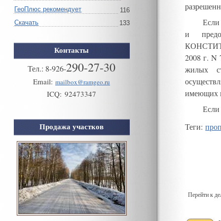
разрешенн
ГеоПлюс рекомендует
116
Если
Скачать
133
и предо
КОНСТИТ
Контакты
2008 г
.
N
290-27-30
Тел.:
8
-
926
-
жилых с
осуществл
Email:
mailbox@ramgeo.ru
имеющих ю
ICQ:
92473347
Если
Продажа участков
Теги
:
про
Перейти к д