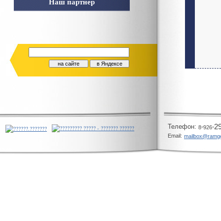
Наш партнер
Телeфон:
-
-
2
8
926
Email:
mailbox@ramg