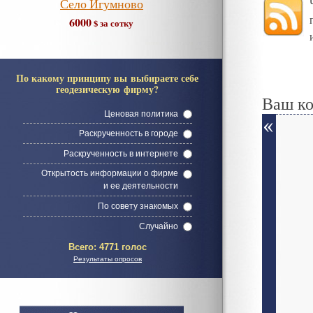
Село Игумново
6000
$ за сотку
По какому принципу вы выбираете себе
геодезическую фирму?
Ваш к
Ценовая политика
Раскрученность в городе
Раскрученность в интернете
Открытость информации о фирме
и ее деятельности
По совету знакомых
Случайно
Всего:
4771 голос
Результаты опросов