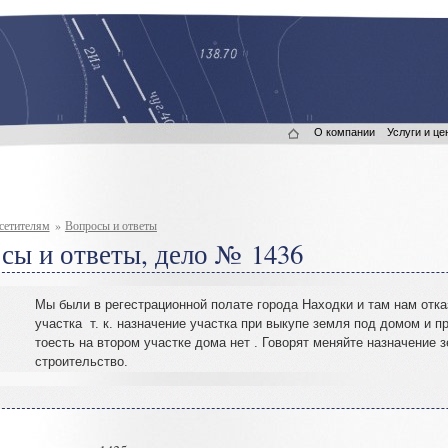
О компании
Услуги и це
сетителям
»
Вопросы и ответы
сы и ответы, дело № 1436
Мы были в регестрационной полате города Находки и там нам отка
участка т. к. назначение участка при выкупе земля под домом и п
тоесть на втором участке дома нет
.
Говорят меняйте назначение 
строительство
.