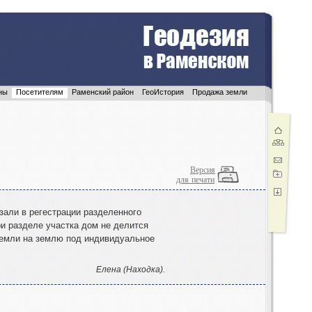
ны
Посетителям
Раменский район
ГеоИстория
Продажа земли
Версия
для печати
зали в регестрации разделенного
ри разделе участка дом не делится
земли на землю под индивидуальное
Елена (Находка).