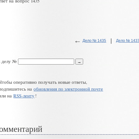
твет на вопрос 1435
←
|
Дело № 1435
Дело № 143
к делу №
Чтобы оперативно получать новые ответы,
подпишитесь на
обновления по электронной почте
или на
RSS-ленту
!
омментарий