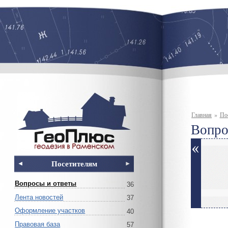
Главная
»
По
Вопро
Посетителям
Вопросы и ответы
36
Лента новостей
37
Оформление участков
40
Правовая база
57