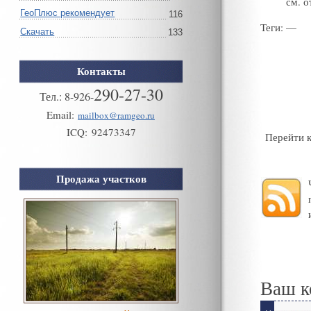
см
.
о
ГеоПлюс рекомендует
116
Теги
: —
Скачать
133
Контакты
290-27-30
Тел.:
8
-
926
-
Email:
mailbox@ramgeo.ru
ICQ:
92473347
Перейти 
Продажа участков
Ваш к