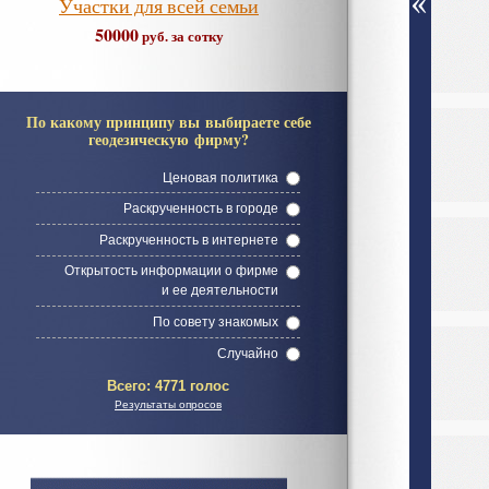
Участки для всей семьи
50000
руб. за сотку
По какому принципу вы выбираете себе
геодезическую фирму?
Ценовая политика
Раскрученность в городе
Раскрученность в интернете
Открытость информации о фирме
и ее деятельности
По совету знакомых
Случайно
Всего:
4771 голос
Результаты опросов