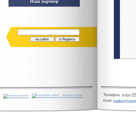
Наш партнер
Телeфон:
-
-
2
8
926
Email:
mailbox@ramg