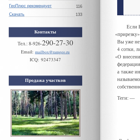
ГеоПлюс рекомендует
116
Скачать
133
Если 
Контакты
«
прирезку
»
290-27-30
Вы уже не
Тел.:
8
-
926
-
4 сотки
,
л
Email:
mailbox@ramgeo.ru
«
О внесени
ICQ:
92473347
федерации
а также и
называемо
Продажа участков
собственн
Теги
: —