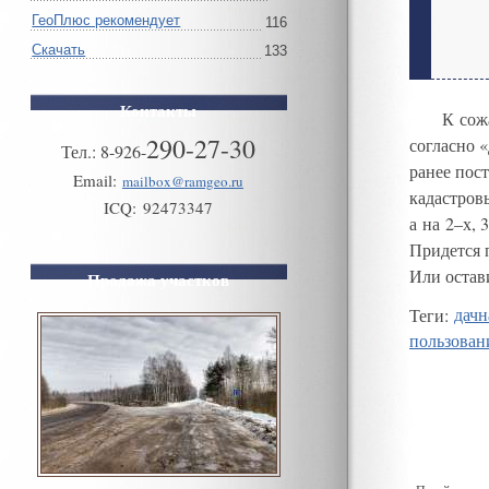
ГеоПлюс рекомендует
116
Скачать
133
Контакты
К сож
290-27-30
согласно
«
Тел.:
8
-
926
-
ранее пос
Email:
mailbox@ramgeo.ru
кадастров
ICQ:
92473347
а на
2–х
,
Придется 
Или остави
Продажа участков
Теги
:
дачн
пользован