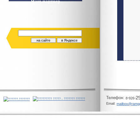
Наш партнер
Телeфон:
-
-
2
8
926
Email:
mailbox@ramg