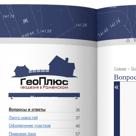
Главная
»
По
Вопрос
Посетителям
Вопросы и ответы
36
Лента новостей
37
Оформление участков
40
Правовая база
57