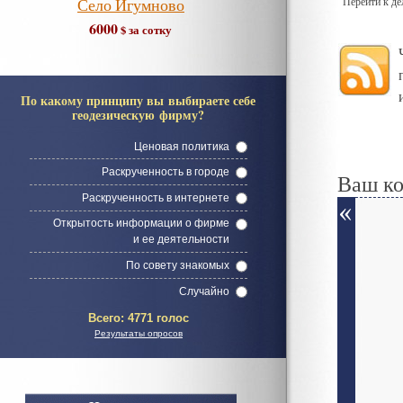
Село Игумново
Перейти к д
6000
$ за сотку
По какому принципу вы выбираете себе
геодезическую фирму?
Ценовая политика
Раскрученность в городе
Ваш к
Раскрученность в интернете
Открытость информации о фирме
и ее деятельности
По совету знакомых
Случайно
Всего:
4771 голос
Результаты опросов