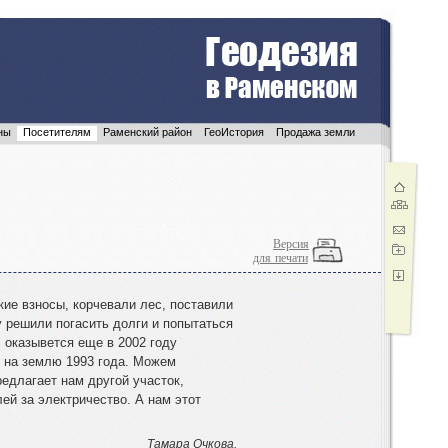
ны
Посетителям
Раменский район
ГеоИстория
Продажа земли
Версия
для печати
кие взносы
,
корчевали лес
,
поставили
у решили погасить долги и попытаться
 оказывется еще в 2002 году
 на землю 1993 года
.
Можем
редлагает нам другой участок
,
лей за электричество
.
А нам этот
Тамара Очкова.