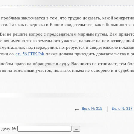
 проблема заключается в том
,
что трудно доказать
,
какой конкретн
ости
.
Так как наверняка в Вашем свидетельстве
,
как в большинстве 
 Вы не решите вопрос с председателем мирным путем
,
Вам придетс
ения именно этого земельного участка
,
наличие на нем возведенно
ументальных подтверждений
,
потребуются и свидетельские показа
твии со
ст. 56 ГПК РФ
также должна приводить доказательства в о
 любом право на обращение в суд у Вас никто не отнимает
,
тем бо
тво на земельный участок
,
полагаю
,
никем не оспорено и в судебн
←
|
Дело № 315
Дело № 317
к делу №