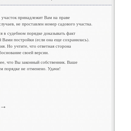
о участок принадлежит Вам на праве
случаев
,
не проставлен номер садового участка
.
я в судебном порядке доказывать факт
й Вами постройки
(
если она еще сохранилась)
.
ния
.
Но учтите
,
что ответная сторона
боснование своей версии
.
лее
,
что Вы законный собственник
.
Ваше
ом порядке не отменено
.
Удачи!
→