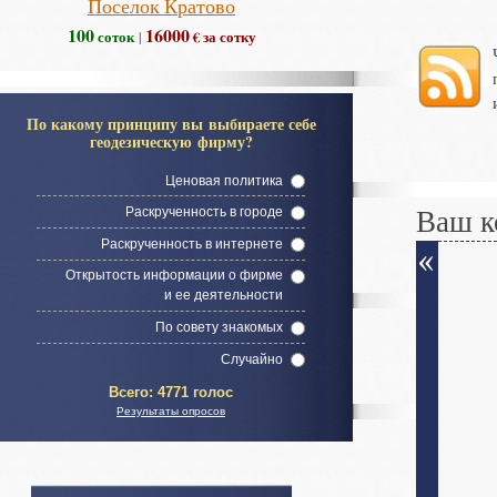
Поселок Кратово
100
16000
соток
€ за сотку
|
По какому принципу вы выбираете себе
геодезическую фирму?
Ценовая политика
Ваш к
Раскрученность в городе
Раскрученность в интернете
Открытость информации о фирме
и ее деятельности
По совету знакомых
Случайно
Всего:
4771 голос
Результаты опросов