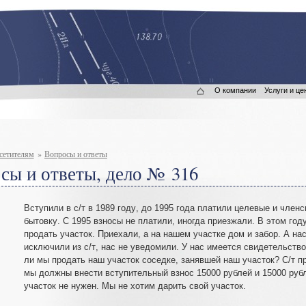
О компании
Услуги и це
сетителям
»
Вопросы и ответы
сы и ответы, дело № 316
Вступили в с/т в 1989 году
,
до 1995 года платили целевые и членс
бытовку
.
С 1995 взносы не платили
,
иногда приезжали. В этом год
продать участок
.
Приехали
,
а на нашем участке дом и забор
.
А нас
исключили из с/т
,
нас не уведомили
.
У нас имеется свидетельство
ли мы продать наш участок соседке
,
занявшей наш участок? С/т п
мы должны внести вступительный взнос 15000 рублей и 15000 руб
участок не нужен
.
Мы не хотим дарить свой участок
.