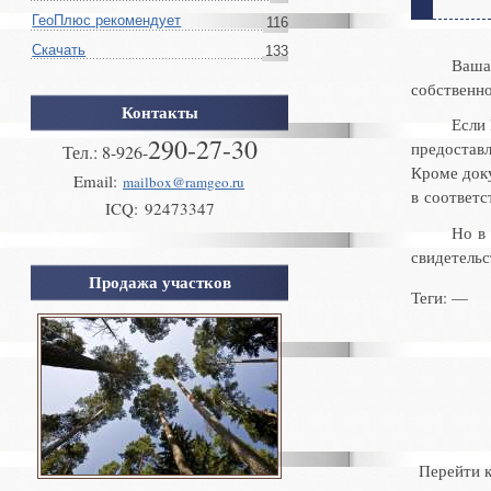
ГеоПлюс рекомендует
116
Скачать
133
Ваша
собственн
Контакты
Если
290-27-30
предоставл
Тел.:
8
-
926
-
Кроме док
Email:
mailbox@ramgeo.ru
в соответс
ICQ:
92473347
Но в
свидетельс
Продажа участков
Теги
: —
Перейти 