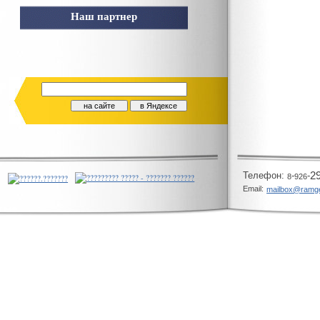
Наш партнер
Телeфон:
-
-
2
8
926
Email:
mailbox@ramg