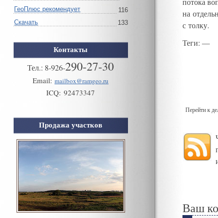
потока во
ГеоПлюс рекомендует
116
на отдель
Скачать
133
с толку
.
Теги
: —
Контакты
290-27-30
Тел.:
8
-
926
-
Email:
mailbox@ramgeo.ru
ICQ:
92473347
Перейти к д
Продажа участков
Ваш к