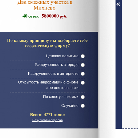
Два смежных участка в
Михнево
40
5800000
соток
руб.
|
По какому принципу вы выбираете себе
геодезическую фирму?
Ценовая политика
Раскрученность в городе
Раскрученность в интернете
Открытость информации о фирме
и ее деятельности
По совету знакомых
Случайно
Всего:
4771 голос
Результаты опросов