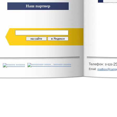
Наш партнер
Телeфон:
-
-
2
8
926
Email:
mailbox@ramg