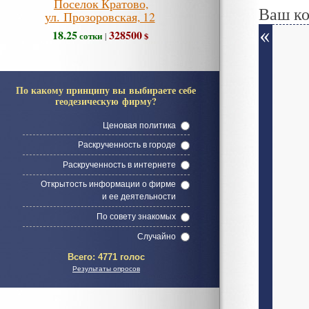
Поселок Кратово,
Ваш к
ул. Прозоровская, 12
18.25
328500
сотки
$
|
По какому принципу вы выбираете себе
геодезическую фирму?
Ценовая политика
Раскрученность в городе
Раскрученность в интернете
Открытость информации о фирме
и ее деятельности
По совету знакомых
Случайно
Всего:
4771 голос
Результаты опросов