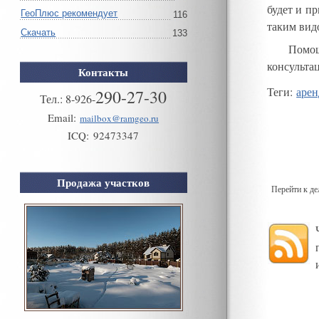
будет и п
ГеоПлюс рекомендует
116
таким вид
Скачать
133
Помощ
консульта
Контакты
Теги
:
арен
290-27-30
Тел.:
8
-
926
-
Email:
mailbox@ramgeo.ru
ICQ:
92473347
Продажа участков
Перейти к д