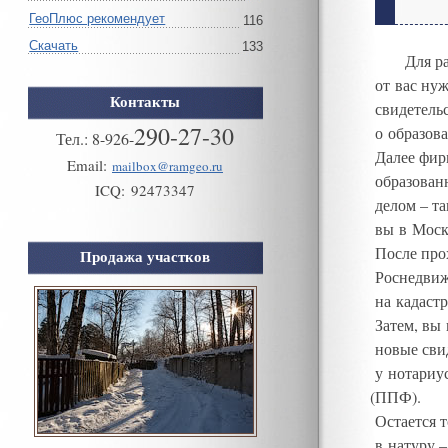
ГеоПлюс рекомендует
116
Скачать
133
Для р
от вас ну
Контакты
свидетель
290-27-30
о образов
Тел.:
8
-
926
-
Далее фир
Email:
mailbox@ramgeo.ru
образован
ICQ:
92473347
делом
–
та
вы в Моск
После про
Продажа участков
Роснедвиж
на кадаст
Затем
,
вы 
новые сви
у нотариус
(
ППФ)
.
Остается 
в натуру
–