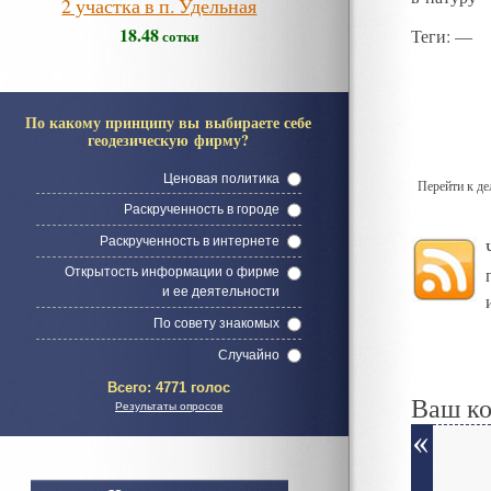
2 участка в п. Удельная
18.48
Теги
: —
сотки
По какому принципу вы выбираете себе
геодезическую фирму?
Ценовая политика
Перейти к д
Раскрученность в городе
Раскрученность в интернете
Открытость информации о фирме
и ее деятельности
По совету знакомых
Случайно
Всего:
4771 голос
Ваш к
Результаты опросов