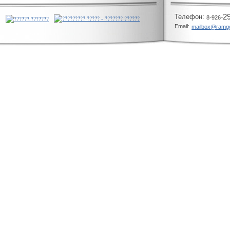
Телeфон:
-
-
2
8
926
Email:
mailbox@ramg