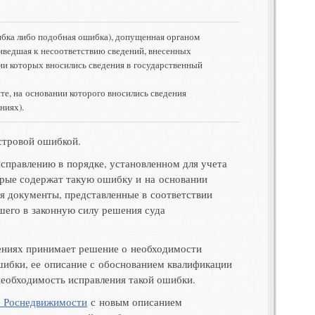
ибка либо подобная ошибка)
,
допущенная органом
риведшая к несоответствию сведений
,
внесенных
ии которых вносились сведения в государственный
нте
,
на основании которого вносились сведения
ениях)
.
астровой ошибкой
.
исправлению в порядке
,
установленном для учета
рые содержат такую ошибку и на основании
ся документы
,
представленные в соответствии
шего в законную силу решения суда
дениях принимает решение о необходимости
шибки
,
ее описание с обоснованием квалификации
необходимость исправления такой ошибки
.
е Роснедвижимости
с новым описанием