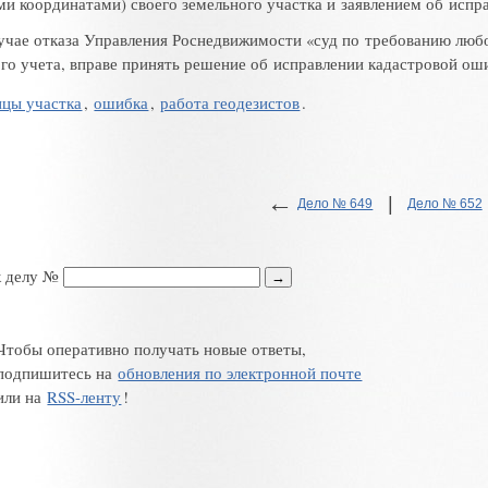
ми координатами
)
своего земельного участка и заявлением об исп
учае отказа Управления Роснедвижимости
«
суд по требованию любо
го учета
,
вправе принять решение об исправлении кадастровой ош
ицы участка
,
ошибка
,
работа геодезистов
.
←
|
Дело № 649
Дело № 652
к делу №
Чтобы оперативно получать новые ответы,
подпишитесь на
обновления по электронной почте
или на
RSS-ленту
!