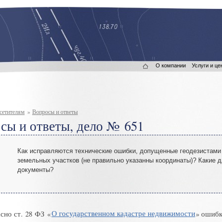
О компании
Услуги и це
сетителям
»
Вопросы и ответы
сы и ответы, дело № 651
Как исправляются технические ошибки
,
допущенные геодезистами
земельных участков
(
не правильно указанны координаты)? Какие 
документы?
сно ст. 28 ФЗ «
О государственном кадастре недвижимости
»
ошибк