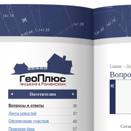
Главная
»
По
Вопро
Посетителям
Вопросы и ответы
36
Лента новостей
37
Оформление участков
40
Согла
Правовая база
57