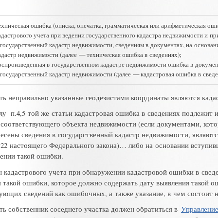
ехническая ошибка
(
описка
,
опечатка
,
грамматическая или арифметическая ош
адастрового учета при ведении государственного кадастра недвижимости и п
 государственный кадастр недвижимости
,
сведениям в документах
,
на основан
адастр недвижимости
(
далее
—
техническая ошибка в сведениях);
оспроизведенная в государственном кадастре недвижимости ошибка в докуме
 государственный кадастр недвижимости
(
далее
—
кадастровая ошибка в свед
сть неправильно указанные геодезистами координаты являются кад
лу п.4,5 той же статьи кадастровая ошибка в сведениях подлежит 
 соответствующего объекта недвижимости
(
если документами
,
кото
несены сведения в государственный кадастр недвижимости
,
являют
 22 настоящего Федерального закона)… либо на основании вступив
лении такой ошибки
.
н кадастрового учета при обнаружении кадастровой ошибки в све
я такой ошибки
,
которое должно содержать дату выявления такой о
вующих сведений как ошибочных
,
а также указание
,
в чем состоит 
сть собственник соседнего участка должен обратиться в
Управлени