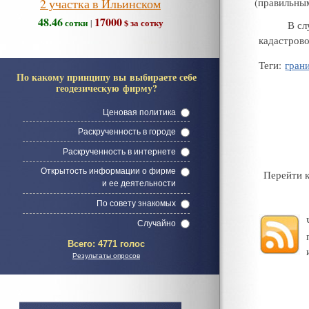
2 участка в Ильинском
(
правильны
48.46
17000
сотки
$ за сотку
|
В сл
кадастрово
Теги
:
гран
По какому принципу вы выбираете себе
геодезическую фирму?
Ценовая политика
Раскрученность в городе
Раскрученность в интернете
Открытость информации о фирме
Перейти 
и ее деятельности
По совету знакомых
Случайно
Всего:
4771 голос
Результаты опросов