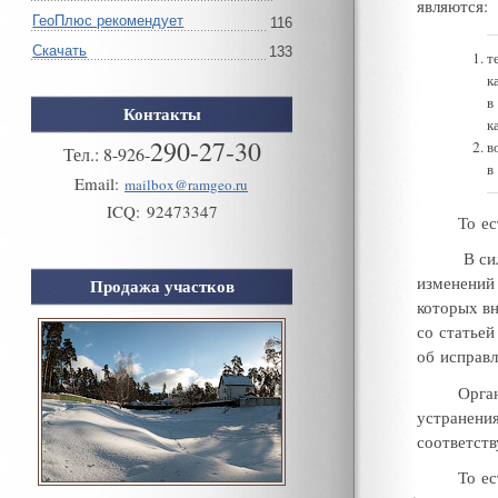
являются:
ГеоПлюс рекомендует
116
Скачать
133
т
к
в
Контакты
к
290-27-30
в
Тел.:
8
-
926
-
в
Email:
mailbox@ramgeo.ru
ICQ:
92473347
То е
В си
изменений
Продажа участков
которых в
со статьей
об исправ
Орга
устранени
соответст
То е