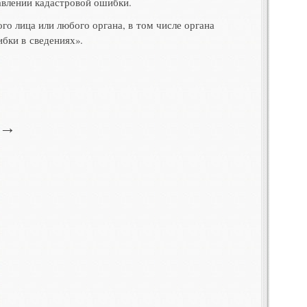
равлении кадастровой ошибки
.
го лица или любого органа
,
в том числе органа
ибки в сведениях»
.
→