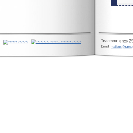
Телeфон:
-
-
2
8
926
Email:
mailbox@ramg