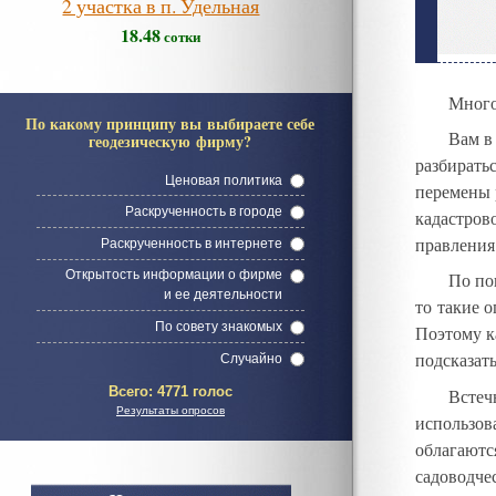
2 участка в п. Удельная
18.48
сотки
Много
По какому принципу вы выбираете себе
Вам в
геодезическую фирму?
разбирать
Ценовая политика
перемены 
Раскрученность в городе
кадастрово
правлени
Раскрученность в интернете
Открытость информации о фирме
По по
и ее деятельности
то такие 
По совету знакомых
Поэтому к
подсказат
Случайно
Всего:
4771 голос
Встеч
Результаты опросов
использов
облагаютс
садоводче