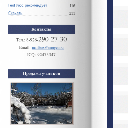
ГеоПлюс рекомендует
116
Скачать
133
Контакты
290-27-30
Тел.:
8
-
926
-
Email:
mailbox@ramgeo.ru
ICQ:
92473347
Продажа участков