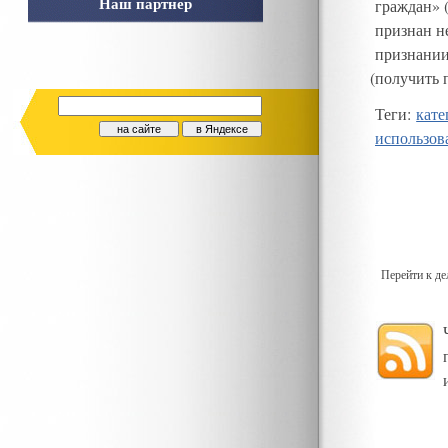
Наш партнер
граждан
»
признан н
признании
(
получить 
Теги
:
кате
использов
Перейти к д