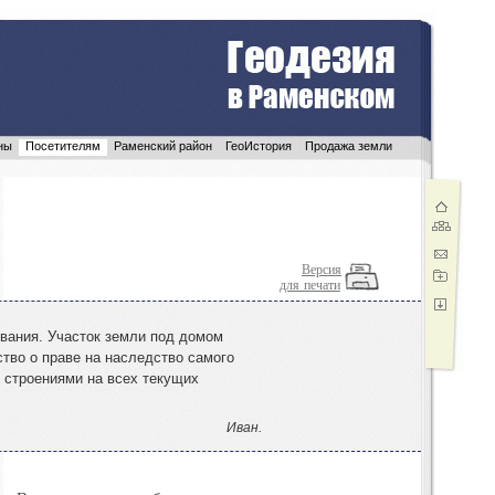
ны
Посетителям
Раменский район
ГеоИстория
Продажа земли
Версия
для печати
ивания
.
Участок земли под домом
тво о праве на наследство самого
 строениями на всех текущих
Иван.