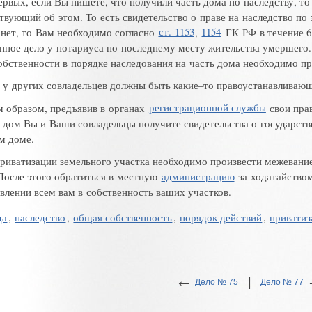
ервых
,
если Вы пишете
,
что получили часть дома по наследству
,
то
ствующий об этом
.
То есть свидетельство о праве на наследство по
 нет
,
то Вам необходимо согласно
ст. 1153
,
1154
ГК РФ в течение 6
нное дело у нотариуса по последнему месту жительства умершего
.
обственности в порядке наследования на часть дома необходимо п
и у других совладельцев должны быть
какие–то
правоустанавливающ
м образом
,
предъявив в органах
регистрационной службы
свои пра
 дом Вы и Ваши совладельцы получите свидетельства о государств
ом доме
.
приватизации земельного участка необходимо произвести межевани
После этого обратиться в местную
администрацию
за ходатайством
влении всем вам в собственность ваших участков
.
да
,
наследство
,
общая собственность
,
порядок действий
,
приватиз
←
|
Дело № 75
Дело № 77