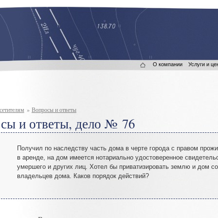
О компании
Услуги и це
сетителям
»
Вопросы и ответы
сы и ответы, дело № 76
Получил по наследству часть дома в черте города с правом прож
в аренде
,
на дом имеется нотариально удостоверенное свидетельс
умершего и других лиц
.
Хотел бы приватизировать землю и дом со
владельцев дома
.
Каков порядок действий?