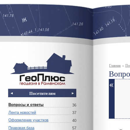
Главная
»
По
Вопро
Посетителям
Вопросы и ответы
36
Лента новостей
37
Оформление участков
40
Правовая база
57