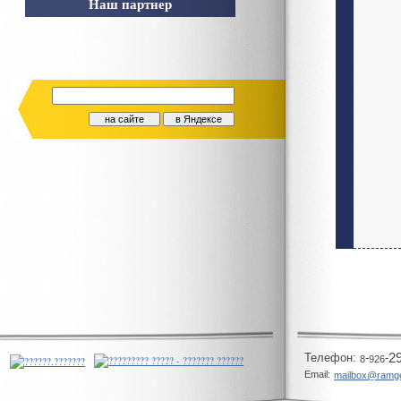
Наш партнер
Телeфон:
-
-
2
8
926
Email:
mailbox@ramg