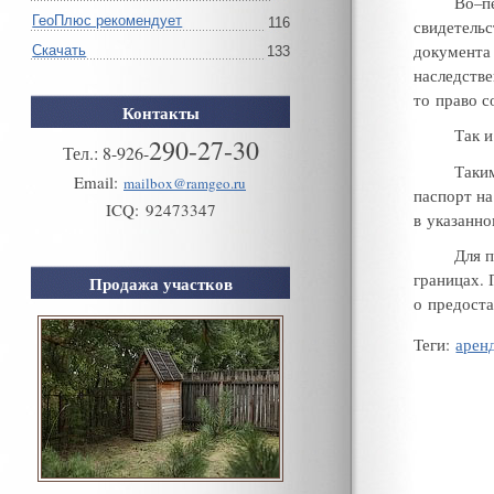
Во–п
ГеоПлюс рекомендует
116
свидетель
документа
Скачать
133
наследстве
то право с
Контакты
Так 
290-27-30
Тел.:
8
-
926
-
Таки
Email:
mailbox@ramgeo.ru
паспорт на
ICQ:
92473347
в указанн
Для 
границах
.
Продажа участков
о предоста
Теги
:
арен