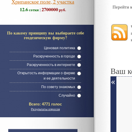
Хрипанское поле, 2 участка
Перейти 
12.6
2700000
сотки
руб.
|
По какому принципу вы выбираете себе
геодезическую фирму?
Ценовая политика
Раскрученность в городе
Раскрученность в интернете
Ваш к
Открытость информации о фирме
и ее деятельности
По совету знакомых
Случайно
Всего:
4771 голос
Результаты опросов