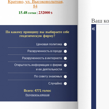
Кратово, ул. Высоковольтная,
84
15.48
232000
сотки
$
|
Ваш к
По какому принципу вы выбираете себе
геодезическую фирму?
Ценовая политика
Раскрученность в городе
Раскрученность в интернете
Открытость информации о фирме
и ее деятельности
По совету знакомых
Случайно
Всего:
4771 голос
Результаты опросов