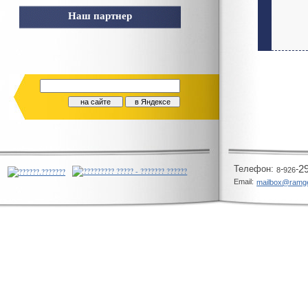
Наш партнер
Телeфон:
-
-
2
8
926
Email:
mailbox@ramg