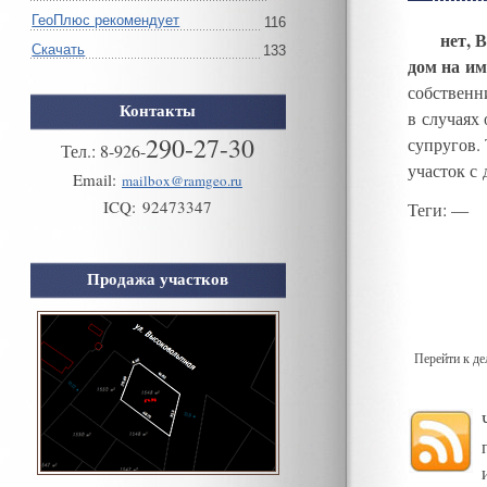
ГеоПлюс рекомендует
116
нет
,
В
Скачать
133
дом на им
собственн
Контакты
в случаях
290-27-30
супругов
.
Тел.:
8
-
926
-
участок с
Email:
mailbox@ramgeo.ru
ICQ:
92473347
Теги
: —
Продажа участков
Перейти к д