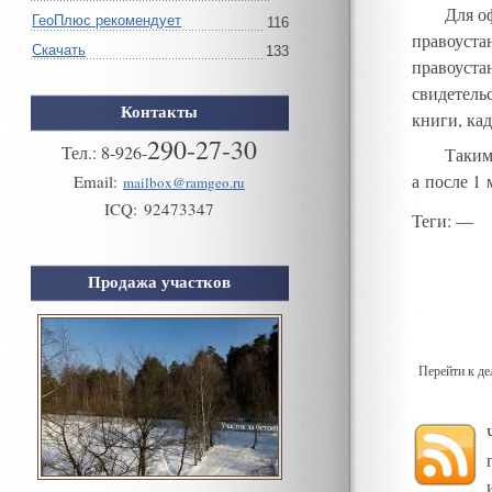
Для о
ГеоПлюс рекомендует
116
правоуста
Скачать
133
правоуста
свидетель
Контакты
книги
,
ка
290-27-30
Тел.:
8
-
926
-
Таким
а после 1
Email:
mailbox@ramgeo.ru
ICQ:
92473347
Теги
: —
Продажа участков
Перейти к д