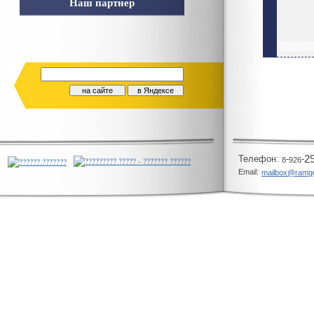
Наш партнер
Телeфон:
-
-
2
8
926
Email:
mailbox@ramg