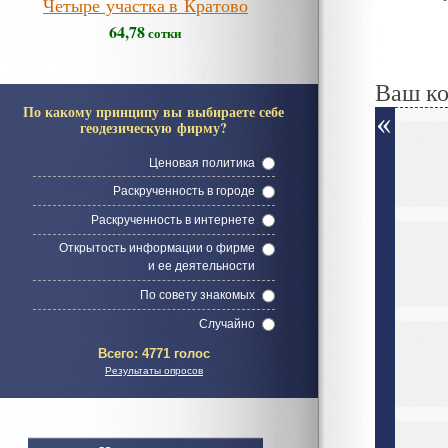
Четыре участка в Кратово
64,78
сотки
Ваш к
По какому принципу вы выбираете себе
геодезическую фирму?
Ценовая политика
Раскрученность в городе
Раскрученность в интернете
Открытость информации о фирме
и ее деятельности
По совету знакомых
Случайно
Всего:
4771 голос
Результаты опросов