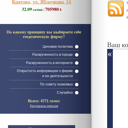
Кратово, ул. Яблочкова, 14
32.09
705980
сотки
$
|
По какому принципу вы выбираете себе
геодезическую фирму?
Ваш к
Ценовая политика
Раскрученность в городе
Раскрученность в интернете
Открытость информации о фирме
и ее деятельности
По совету знакомых
Случайно
Всего:
4771 голос
Результаты опросов