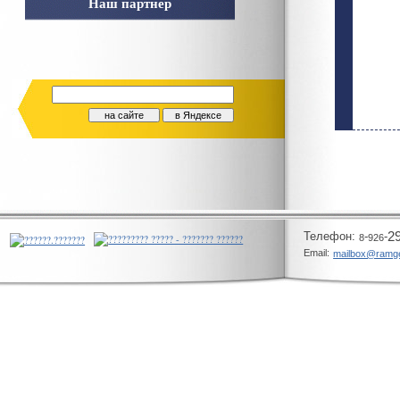
Наш партнер
Телeфон:
-
-
2
8
926
Email:
mailbox@ramg