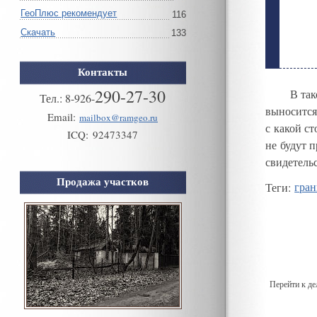
ГеоПлюс рекомендует
116
Скачать
133
Контакты
290-27-30
В так
Тел.:
8
-
926
-
выносится
Email:
mailbox@ramgeo.ru
с какой с
ICQ:
92473347
не будут 
свидетель
Продажа участков
Теги
:
гран
Перейти к д