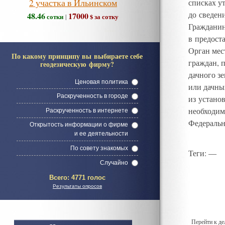
2 участка в Ильинском
списках у
до сведен
48.46
17000
сотки
$ за сотку
|
Гражданин
в предост
Орган мес
По какому принципу вы выбираете себе
граждан
,
п
геодезическую фирму?
дачного з
Ценовая политика
или дачны
Раскрученность в городе
из устано
необходим
Раскрученность в интернете
Федеральн
Открытость информации о фирме
и ее деятельности
По совету знакомых
Теги
: —
Случайно
Всего:
4771 голос
Результаты опросов
Перейти к д