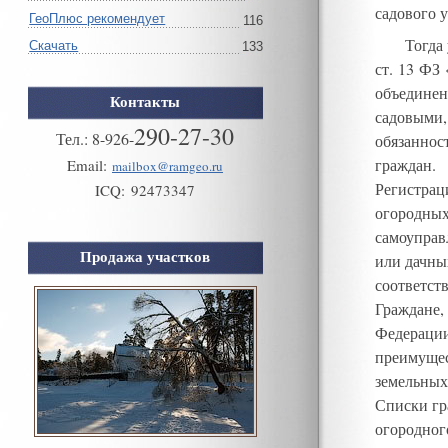
садового 
ГеоПлюс рекомендует
116
Тогда
Скачать
133
ст. 13 ФЗ
объединен
Контакты
садовыми
,
290-27-30
Тел.:
8
-
926
-
обязаннос
граждан
.
Email:
mailbox@ramgeo.ru
Регистрац
ICQ:
92473347
огородных
самоуправ
Продажа участков
или дачны
соответст
Граждане
,
Федерации
преимущес
земельных
Списки г
огородног