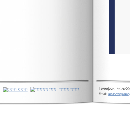
Телeфон:
-
-
2
8
926
Email:
mailbox@ramg