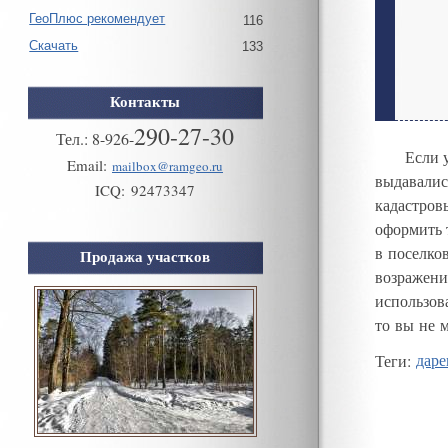
ГеоПлюс рекомендует
116
Скачать
133
Контакты
290-27-30
Тел.:
8
-
926
-
Если 
Email:
mailbox@ramgeo.ru
выдавалис
ICQ:
92473347
кадастров
оформить 
в поселко
Продажа участков
возражени
использов
то вы не 
Теги
:
даре