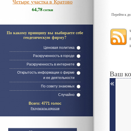
Четыре участка в Кратово
64,78
сотки
Перейти к д
По какому принципу вы выбираете себе
геодезическую фирму?
Ценовая политика
Раскрученность в городе
Раскрученность в интернете
Ваш к
Открытость информации о фирме
и ее деятельности
По совету знакомых
Случайно
Всего:
4771 голос
Результаты опросов