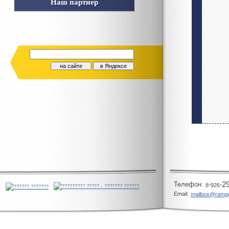
Наш партнер
Телeфон:
-
-
2
8
926
Email:
mailbox@ramg