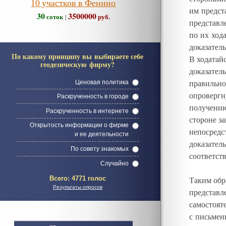
10 участков в Фенино
им предст
30
3500000
соток
руб.
|
представл
по их ход
доказател
По какому принципу вы выбираете себе
В ходатай
геодезическую фирму?
доказател
правильно
Ценовая политика
опровергн
Раскрученность в городе
получению
Раскрученность в интернете
стороне з
Открытость информации о фирме
непосредс
и ее деятельности
доказател
По совету знакомых
соответст
Случайно
Таким обр
Всего:
4771 голос
Результаты опросов
представл
самостоят
с письмен