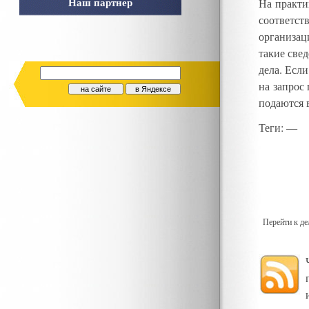
Наш партнер
На практи
соответст
организац
такие све
дела
.
Если
на запрос
подаются 
Теги
: —
Перейти к д