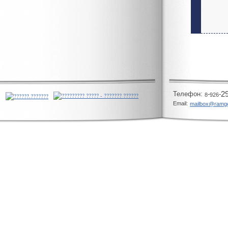
Телeфон:
-
-
2
8
926
Email:
mailbox@ramg