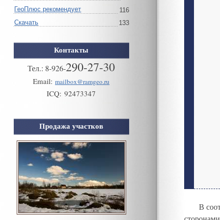
ГеоПлюс рекомендует
116
Скачать
133
Контакты
290-27-30
Тел.:
8
-
926
-
Email:
mailbox@ramgeo.ru
ICQ:
92473347
Продажа участков
В соо
сторонами