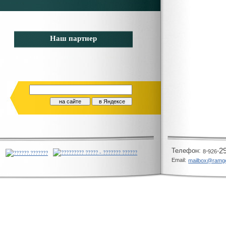
Наш партнер
Телeфон:
-
-
2
8
926
Email:
mailbox@ramg