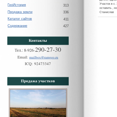
Участок в с.
ГеоИстория
313
оставить , н
Продажа земли
336
Станислав
Каталог сайтов
411
Содержание
427
Контакты
290-27-30
Тел.:
8
-
926
-
Email:
mailbox@ramgeo.ru
ICQ:
92473347
Продажа участков