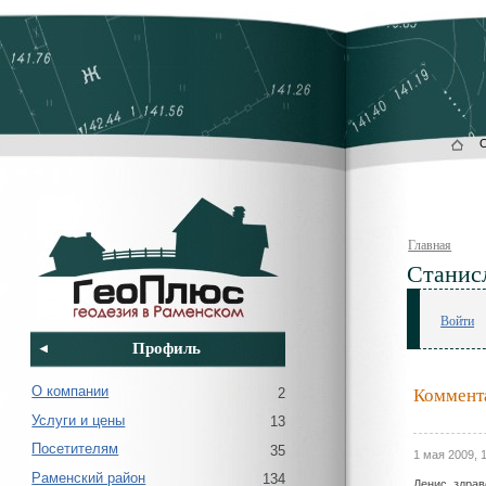
Главная
Станисл
Войти
Профиль
Коммента
О компании
2
Услуги и цены
13
Посетителям
35
1 мая 2009, 1
Раменский район
134
Денис, здрав