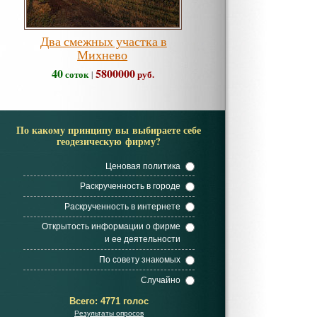
Два смежных участка в
Михнево
40
5800000
соток
руб.
|
По какому принципу вы выбираете себе
геодезическую фирму?
Ценовая политика
Раскрученность в городе
Раскрученность в интернете
Открытость информации о фирме
и ее деятельности
По совету знакомых
Случайно
Всего:
4771 голос
Результаты опросов