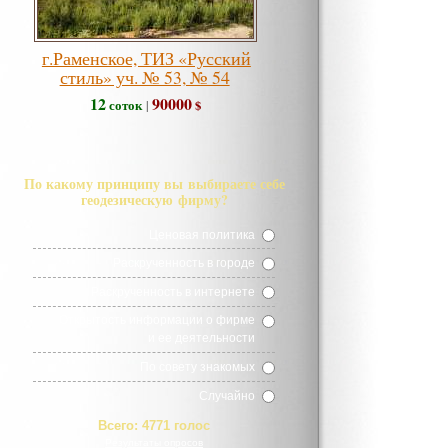
г.Раменское, ТИЗ «Русский
стиль» уч. № 53, № 54
12
90000
соток
$
|
По какому принципу вы выбираете себе
геодезическую фирму?
Ценовая политика
Раскрученность в городе
Раскрученность в интернете
Открытость информации о фирме
и ее деятельности
По совету знакомых
Случайно
Всего:
4771 голос
Результаты опросов