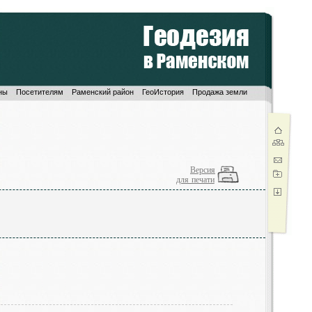
ны
Посетителям
Раменский район
ГеоИстория
Продажа земли
Версия
для печати