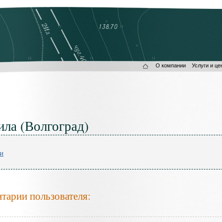
О компании
Услуги и це
ла (Волгоград)
и
тарии пользователя: