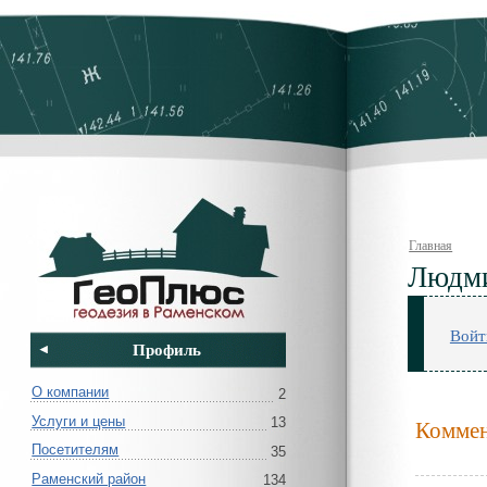
Главная
Людми
Войт
Профиль
О компании
2
Услуги и цены
13
Коммен
Посетителям
35
Раменский район
134