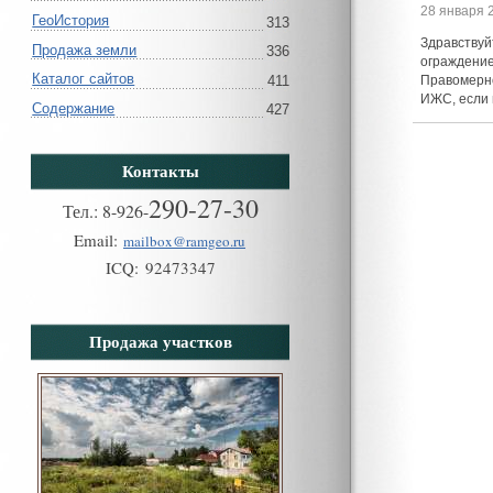
28 января 
ГеоИстория
313
Здравствуй
Продажа земли
336
ограждение
Каталог сайтов
411
Правомерно
ИЖС, если 
Содержание
427
Контакты
290-27-30
Тел.:
8
-
926
-
Email:
mailbox@ramgeo.ru
ICQ:
92473347
Продажа участков