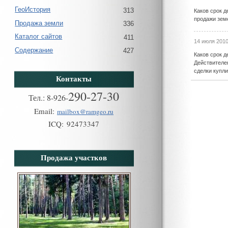
ГеоИстория
313
Каков срок д
продажи зем
Продажа земли
336
Каталог сайтов
411
14 июля 2010
Содержание
427
Каков срок д
Действителе
сделки купл
Контакты
290-27-30
Тел.:
8
-
926
-
Email:
mailbox@ramgeo.ru
ICQ:
92473347
Продажа участков