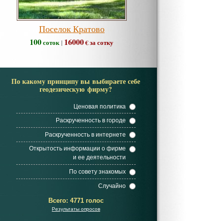
Поселок Кратово
100
16000
соток
€ за сотку
|
По какому принципу вы выбираете себе
геодезическую фирму?
Ценовая политика
Раскрученность в городе
Раскрученность в интернете
Открытость информации о фирме
и ее деятельности
По совету знакомых
Случайно
Всего:
4771 голос
Результаты опросов