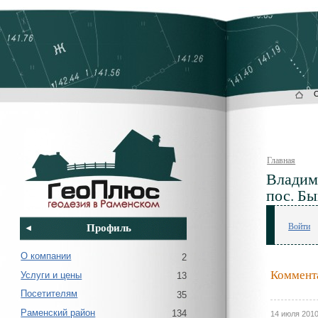
Главная
Владими
пос. Бы
Профиль
Войти
О компании
2
Коммента
Услуги и цены
13
Посетителям
35
Раменский район
134
14 июля 2010