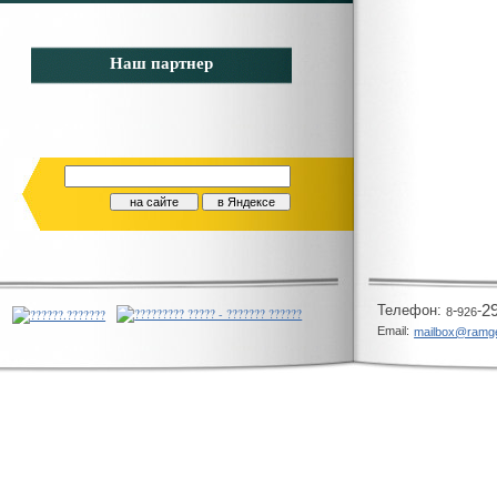
Наш партнер
Телeфон:
-
-
2
8
926
Email:
mailbox@ramg