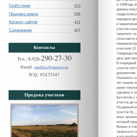
в 1998году м
ГеоИстория
313
домика.поку
Продажа земли
336
свидетелях(
передача ден
Каталог сайтов
411
и закреплени
участка сказ
Содержание
427
закрепить за
сельсовета х
переригистри
Контакты
участком 13 
товарищества
290-27-30
Тел.:
8
-
926
-
дачу для про
В очередной
Email:
mailbox@ramgeo.ru
участке пос
документам.
ICQ:
92473347
Оказалось хо
лет нашим по
ранее покупа
сделаны в те
Продажа участков
Бухгалтер с
участок до с
На данный мо
участок №__ 
иных органи
который прод
Вопрос в сл
запроса из с
и что вообще