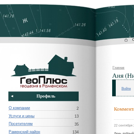
Главная
Аня (Н
Войти
Профиль
Коммента
О компании
2
Услуги и цены
13
Посетителям
35
22 сентября 
Раменский район
134
День добрый