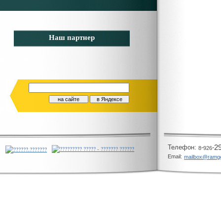
Наш партнер
Телeфон:
-
-
2
8
926
Email:
mailbox@ramg