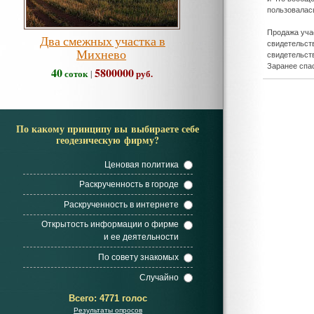
пользовалась
Продажа уча
Два смежных участка в
свидетельств
Михнево
свидетельств
Заранее спа
40
5800000
соток
руб.
|
По какому принципу вы выбираете себе
геодезическую фирму?
Ценовая политика
Раскрученность в городе
Раскрученность в интернете
Открытость информации о фирме
и ее деятельности
По совету знакомых
Случайно
Всего:
4771 голос
Результаты опросов