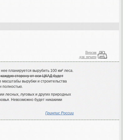
Версия
для печати
 нее планируется вырубить 100 км² леса
.
 каждую сторону от оси ЦКАД будет
е масштабы вырубки и строительства
и полностью
.
ции лесных
,
луговых и других природных
ковья
.
Невозможно будет никакими
Гринпис России