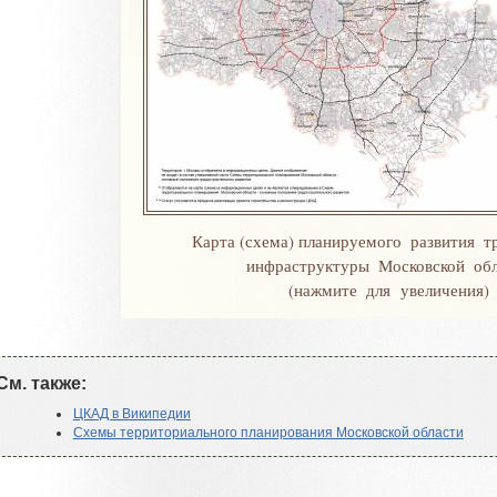
Карта
(
схема
)
планируемого развития т
инфраструктуры Московской обл
(
нажмите для увеличения
)
См
.
также:
ЦКАД в Википедии
Схемы территориального планирования Московской области