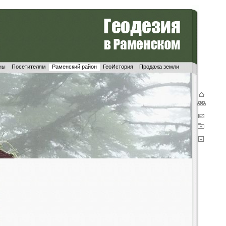
ны
Посетителям
Раменский район
ГеоИстория
Продажа земли