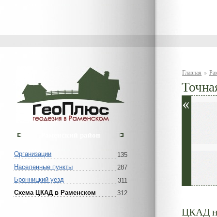
Главная
»
Ра
Точна
Раменский район
Организации
135
Населенные пункты
287
Бронницкий уезд
311
Схема ЦКАД в Раменском
312
ЦКАД на