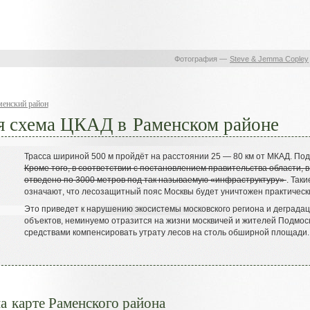
Фотография —
Steve & Jemma Copley
менский район
я схема ЦКАД в Раменском районе
Трасса шириной 500 м пройдёт на расстоянии 25
—
80 км от МКАД
.
Под
Кроме того
,
в соответствии с постановлением правительства области
,
в
отведено по 3000 метров под так называемую
«
инфраструктуру
»
.
Таки
означают
,
что лесозащитный пояс Москвы будет уничтожен практическ
Это приведет к нарушению экосистемы московского региона и деграда
объектов
,
неминуемо отразится на жизни москвичей и жителей Подмос
средствами компенсировать утрату лесов на столь обширной площади
.
 карте Раменского района