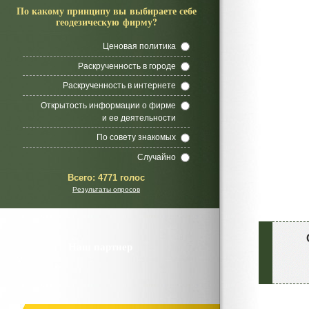
По какому принципу вы выбираете себе
геодезическую фирму?
Ценовая политика
Раскрученность в городе
Раскрученность в интернете
Открытость информации о фирме
и ее деятельности
По совету знакомых
Случайно
Всего:
4771 голос
Результаты опросов
Наш партнер