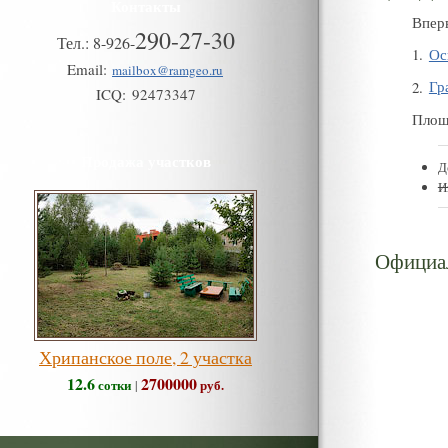
Контакты
Впер
290-27-30
Тел.:
8
-
926
-
1
.
Ос
Email:
mailbox@ramgeo.ru
2
.
Гр
ICQ:
92473347
Площ
Продажа участков
Д
И
Официа
Хрипанское поле, 2 участка
12.6
2700000
сотки
руб.
|