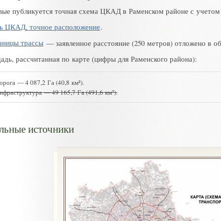
вые публикуется точная схема ЦКАД в Раменском районе с учето
ь ЦКАД
,
точное расположение
.
аницы трассы
—
заявленное расстояние
(
250 метров
)
отложено в о
адь
,
рассчитанная по карте
(
цифры для Раменского района):
орога
—
4 087,2 Га
(
40,8 км²)
.
нфраструктура
—
49 165,7 Га
(
491,6 км²)
.
льные источники