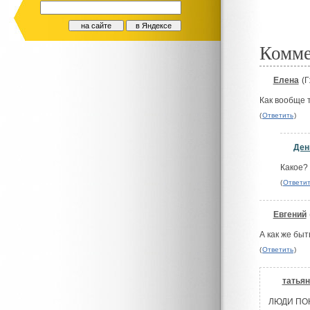
Комм
Елена
(Г
#
Как вообще 
(
Ответить
)
Ден
#
Какое?
(
Ответи
Евгений
#
А как же быт
(
Ответить
)
татьян
#
ЛЮДИ ПОК