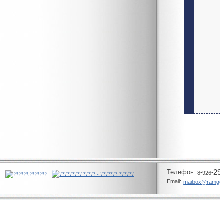
Телeфон:
-
-
2
8
926
Email:
mailbox@ramg