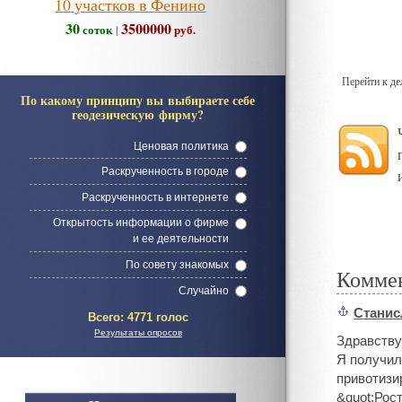
10 участков в Фенино
30
3500000
соток
руб.
|
Перейти к д
По какому принципу вы выбираете себе
геодезическую фирму?
Ценовая политика
Раскрученность в городе
Раскрученность в интернете
Открытость информации о фирме
и ее деятельности
По совету знакомых
Комме
Случайно
Станис
#
Всего:
4771 голос
Результаты опросов
Здравству
Я получил
привотизи
&quot;Рос