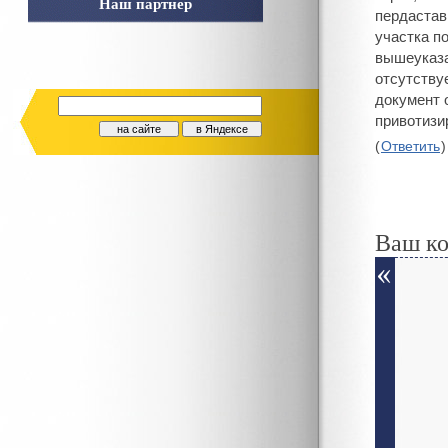
Наш партнер
пердастав
участка п
вышеуказа
отсутству
документ 
привотизи
(
Ответить
)
Ваш к