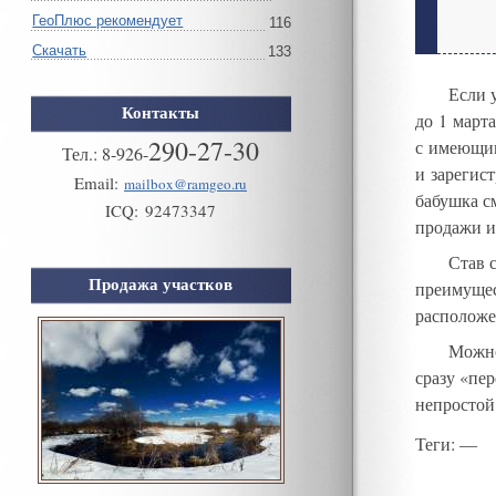
ГеоПлюс рекомендует
116
Скачать
133
Если 
Контакты
до 1 марта
290-27-30
с имеющим
Тел.:
8
-
926
-
и зарегис
Email:
mailbox@ramgeo.ru
бабушка с
ICQ:
92473347
продажи и
Став 
Продажа участков
преимущес
расположе
Можн
сразу
«
пер
непростой
Теги
: —