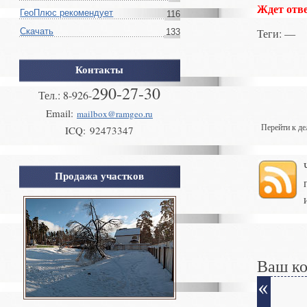
Ждет отве
ГеоПлюс рекомендует
116
Теги
: —
Скачать
133
Контакты
290-27-30
Тел.:
8
-
926
-
Email:
mailbox@ramgeo.ru
Перейти к д
ICQ:
92473347
Продажа участков
Ваш к