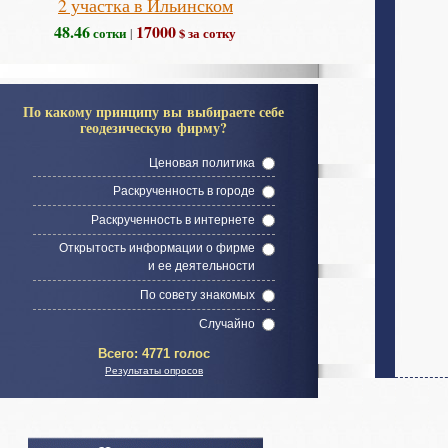
2 участка в Ильинском
48.46
17000
сотки
$ за сотку
|
По какому принципу вы выбираете себе
геодезическую фирму?
Ценовая политика
Раскрученность в городе
Раскрученность в интернете
Открытость информации о фирме
и ее деятельности
По совету знакомых
Случайно
Всего:
4771 голос
Результаты опросов