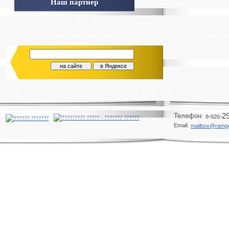
Наш партнер
Телeфон:
-
-
2
8
926
Email:
mailbox@ramg