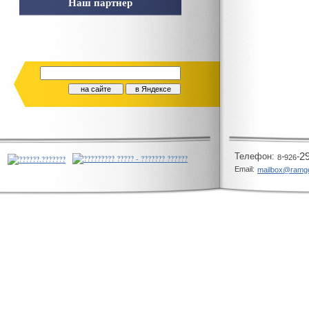
Наш партнер
Телeфон:
-
-
2
8
926
Email:
mailbox@ramg