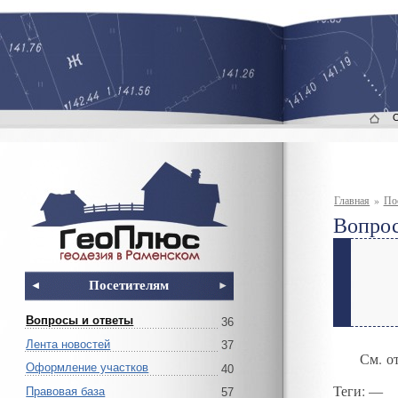
Главная
»
По
Вопрос
Посетителям
Вопросы и ответы
36
Лента новостей
37
См. о
Оформление участков
40
Теги
: —
Правовая база
57