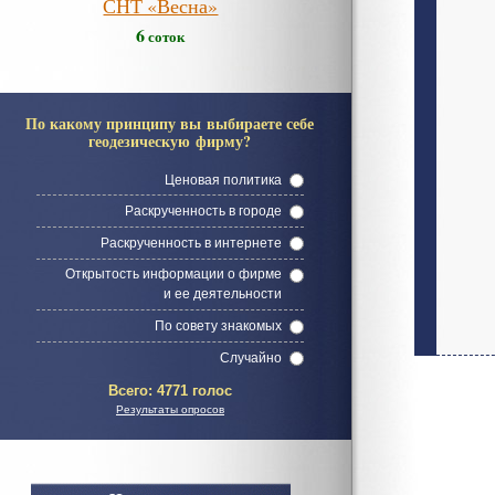
СНТ «Весна»
6
соток
По какому принципу вы выбираете себе
геодезическую фирму?
Ценовая политика
Раскрученность в городе
Раскрученность в интернете
Открытость информации о фирме
и ее деятельности
По совету знакомых
Случайно
Всего:
4771 голос
Результаты опросов