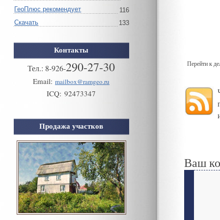
ГеоПлюс рекомендует
116
Скачать
133
Контакты
290-27-30
Перейти к д
Тел.:
8
-
926
-
Email:
mailbox@ramgeo.ru
ICQ:
92473347
Продажа участков
Ваш к