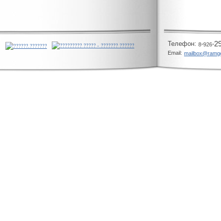
Телeфон:
-
-
2
8
926
Email:
mailbox@ramg