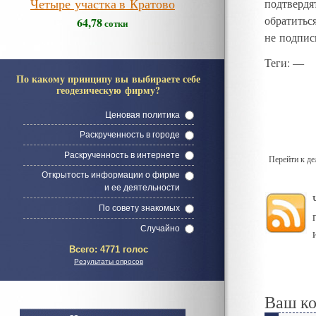
Четыре участка в Кратово
подтвердят
обратитьс
64,78
сотки
не подпи
Теги
: —
По какому принципу вы выбираете себе
геодезическую фирму?
Ценовая политика
Раскрученность в городе
Раскрученность в интернете
Перейти к д
Открытость информации о фирме
и ее деятельности
По совету знакомых
Случайно
Всего:
4771 голос
Результаты опросов
Ваш к