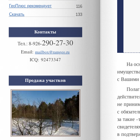
ГеоПлюс рекомендует
116
Скачать
133
Контакты
290-27-30
Тел.:
8
-
926
-
Email:
mailbox@ramgeo.ru
ICQ:
92473347
На ос
имущества
с Вашими
Продажа участков
Пола
действите
не прини
с обязате
за такие 
свидетеля
в подтвер