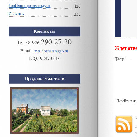
ГеоПлюс рекомендует
116
Скачать
133
Контакты
290-27-30
Тел.:
8
-
926
-
Ждет отве
Email:
mailbox@ramgeo.ru
ICQ:
92473347
Теги
: —
Продажа участков
Перейти к д