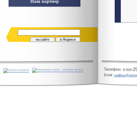
Наш партнер
Телeфон:
-
-
2
8
926
Email:
mailbox@ramg