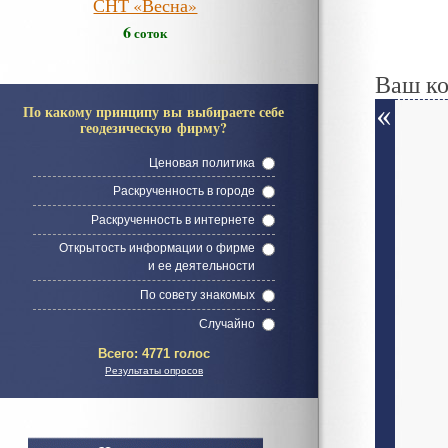
СНТ «Весна»
6
соток
Ваш к
По какому принципу вы выбираете себе
геодезическую фирму?
Ценовая политика
Раскрученность в городе
Раскрученность в интернете
Открытость информации о фирме
и ее деятельности
По совету знакомых
Случайно
Всего:
4771 голос
Результаты опросов