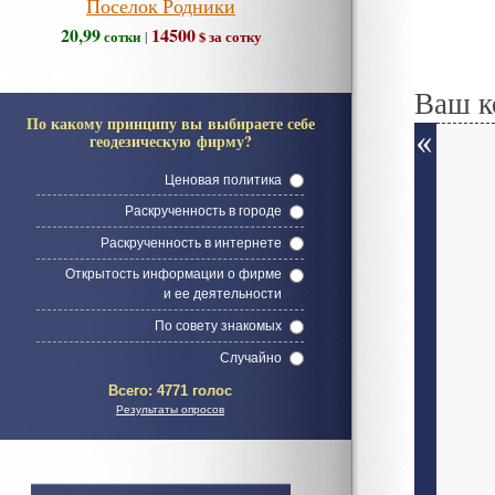
Поселок Родники
20,99
14500
сотки
$ за сотку
|
Ваш к
По какому принципу вы выбираете себе
геодезическую фирму?
Ценовая политика
Раскрученность в городе
Раскрученность в интернете
Открытость информации о фирме
и ее деятельности
По совету знакомых
Случайно
Всего:
4771 голос
Результаты опросов