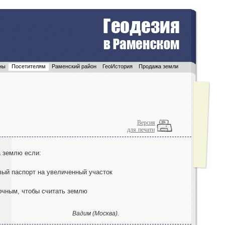
ны
Посетителям
Раменский район
ГеоИстория
Продажа земли
Версия
для печати
а землю если:
ый паспорт на увеличенный участок
точным
,
чтобы считать землю
Вадим (Москва).