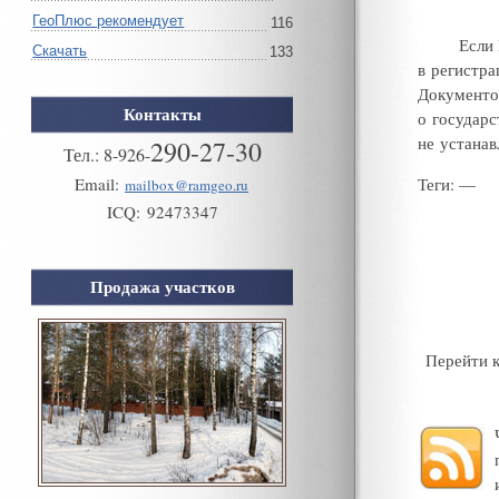
ГеоПлюс рекомендует
116
Если
Скачать
133
в регистра
Документ
Контакты
о государс
не устанав
290-27-30
Тел.:
8
-
926
-
Теги
: —
Email:
mailbox@ramgeo.ru
ICQ:
92473347
Продажа участков
Перейти 