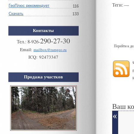
Теги
: —
ГеоПлюс рекомендует
116
Скачать
133
Контакты
290-27-30
Тел.:
8
-
926
-
Перейти к д
Email:
mailbox@ramgeo.ru
ICQ:
92473347
Продажа участков
Ваш к