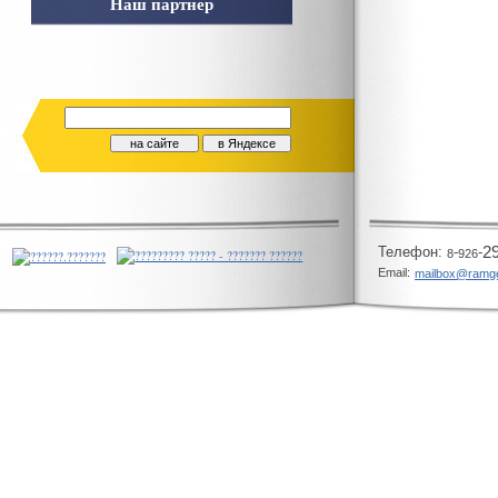
Наш партнер
Телeфон:
-
-
2
8
926
Email:
mailbox@ramg