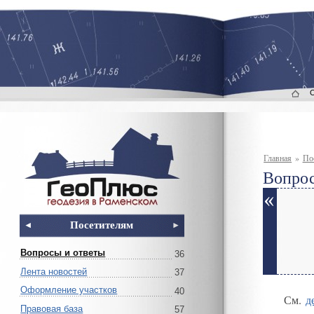
Главная
»
По
Вопрос
Посетителям
Вопросы и ответы
36
Лента новостей
37
Оформление участков
40
См.
д
Правовая база
57