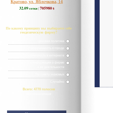
Кратово, ул. Яблочкова, 14
32.09
705980
сотки
$
|
По какому принципу вы выбираете себе
геодезическую фирму?
Ценовая политика
Раскрученность в городе
Раскрученность в интернете
Открытость информации о фирме
и ее деятельности
По совету знакомых
Случайно
Всего:
4770 голосов
Результаты опросов