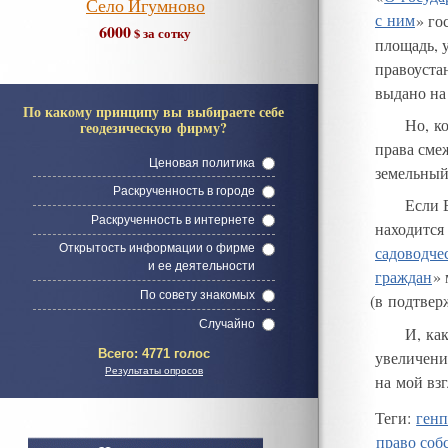
Село Игумново
с ним
»
го
6000
$ за сотку
площадь
,
правоуста
выдано на
По какому принципу вы выбираете себе
Но, к
геодезическую фирму?
права сме
Ценовая политика
земельный
Раскрученность в городе
Если 
Раскрученность в интернете
находится
Открытость информации о фирме
садоводче
и ее деятельности
граждан
»
По совету знакомых
(
в подтвер
Случайно
И, ка
Всего:
4771 голос
увеличени
Результаты опросов
на мой вз
Теги
:
ген
право соб