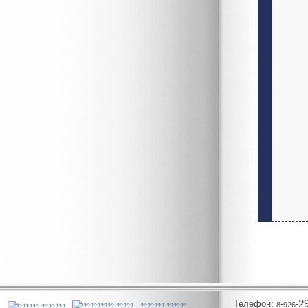
Телeфон:
-
-
2
8
926