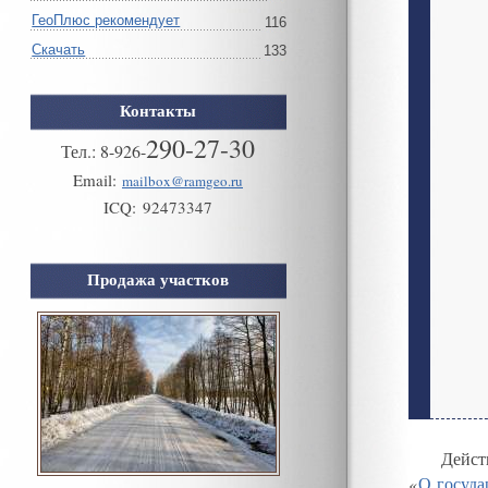
ГеоПлюс рекомендует
116
Скачать
133
Контакты
290-27-30
Тел.:
8
-
926
-
Email:
mailbox@ramgeo.ru
ICQ:
92473347
Продажа участков
Дейст
«
О госуда