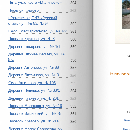
Пять участков в «Малиновке»
364
Поселок Кратово
363
г.Раменское, ТИЗ «Русский
стиль» уч. № 53, № 54
362
Село Новохаритоново, уч. № 188
361
Поселок Кратово, уч. № 3
360
Деревня Бисерово, уч. № 1/1
359
Деревня Нижнее Велино, уч. №
Ра
57а
358
Деревня Антоново, уч. № 88
357
Земельны
Деревня Литвиново, уч. № 9
356
Село Ашитково, уч. № 105
355
Деревня Поповка, уч. № 33/1
354
Деревня Кузяево, уч. № 231
353
Поселок Малаховка, уч. № 16
352
О
Поселок Ильинский, уч. № 75
351
Кат
Поселок Кратово, уч. № 21а
350
Деревня Малое Саврасово, уч.
Вид 