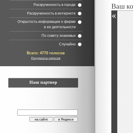
Ваш к
Раскрученность в городе
Раскрученность в интернете
Открытость информации о фирме
и ее деятельности
По совету знакомых
Случайно
Всего:
4770 голосов
Результаты опросов
Наш партнер