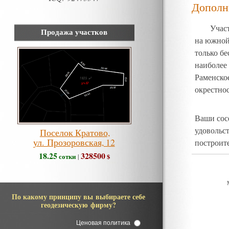
Дополн
Учас
Продажа участков
на южной
только б
наиболее
Раменско
окрестнос
Ваши сосе
удовольст
Поселок Кратово,
ул. Прозоровская, 12
построите
18.25
328500
сотки
$
|
По какому принципу вы выбираете себе
геодезическую фирму?
Ценовая политика