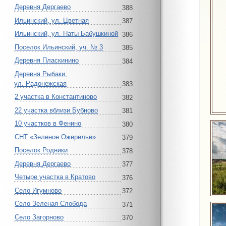
Деревня Дергаево
388
Ильинский, ул. Цветная
387
Ильинский, ул. Наты Бабушкиной
386
Поселок Ильинский, уч. № 3
385
Деревня Пласкинино
384
Деревня Рыбаки,
ул. Радонежская
383
2 участка в Константиново
382
22 участка вблизи Бубново
381
10 участков в Фенино
380
СНТ «Зеленое Ожерелье»
379
Поселок Родники
378
Деревня Дергаево
377
Четыре участка в Кратово
376
Село Игумново
372
Село Зеленая Слобода
371
Село Загорново
370