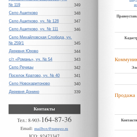
и
№ 119
349
Село Ашитково
348
Правоуста
Село Ашитково, уч. № 128
347
Село Ашитково, уч. № 111
346
Село Михайловская Слобода, уч.
Кадаст
№ 259/1
345
Деревня Юрово
344
Коммуни
с/т «Романь», уч. № 54
343
Эл
Село Речицы
342
Поселок Кратово, уч. № 40
341
Село Новохаритоново
340
Деревня Донино
339
Продажа
Контакты
164-87-36
Тел.:
8
-
903
-
Контактн
Email:
mailbox@ramgeo.ru
ICQ:
92473347