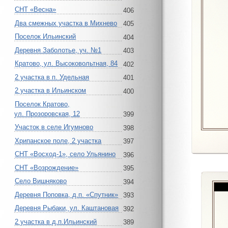
СНТ «Весна»
406
Два смежных участка в Михнево
405
Поселок Ильинский
404
Деревня Заболотье, уч. №1
403
Кратово, ул. Высоковольтная, 84
402
2 участка в п. Удельная
401
2 участка в Ильинском
400
Поселок Кратово,
ул. Прозоровская, 12
399
Участок в селе Игумново
398
Хрипанское поле, 2 участка
397
СНТ «Восход-1», село Ульянино
396
СНТ «Возрождение»
395
Село Вишняково
394
Деревня Поповка, д.п. «Спутник»
393
Деревня Рыбаки, ул. Каштановая
392
2 участка в д.п.Ильинский
389