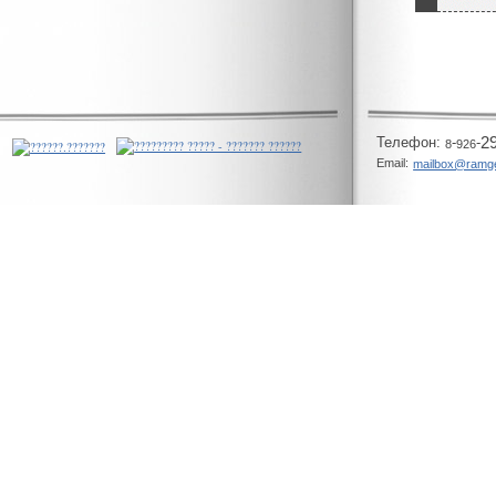
Телeфон:
-
-
2
8
926
Email:
mailbox@ramg