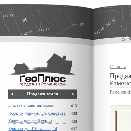
Главная
Продаж
Раменс
Раменский
Продажа земли
участок в Константиново
410
Поселок Родники, ул. Седовцев
409
Участки для всей семьи
408
Кратово, ул. Яблочкова, 14
407