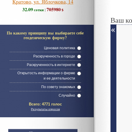
Кратово, ул. Яблочкова, 14
32.09
705980
сотки
$
|
Ваш к
По какому принципу вы выбираете себе
геодезическую фирму?
Ценовая политика
Раскрученность в городе
Раскрученность в интернете
Открытость информации о фирме
и ее деятельности
По совету знакомых
Случайно
Всего:
4771 голос
Результаты опросов