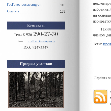
некоммерч
ГеоПлюс рекомендует
116
избранный
Скачать
133
на основа
избираетс
Контакты
Таким
290-27-30
Тел.:
8
-
926
-
членом д
Email:
mailbox@ramgeo.ru
Теги
:
пред
ICQ:
92473347
Продажа участков
Перейти к д