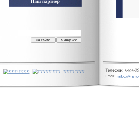
Наш партнер
Телeфон:
-
-
2
8
926
Email:
mailbox@ramg