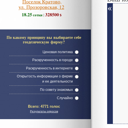
Поселок Кратово,
ул. Прозоровская, 12
18.25
328500
сотки
$
|
По какому принципу вы выбираете себе
геодезическую фирму?
Ценовая политика
Раскрученность в городе
Раскрученность в интернете
Открытость информации о фирме
и ее деятельности
По совету знакомых
Случайно
Всего:
4771 голос
Результаты опросов