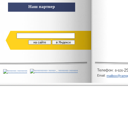
Наш партнер
Телeфон:
-
-
2
8
926
Email:
mailbox@ramg