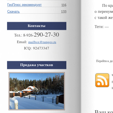
По кр
ГеоПлюс рекомендует
116
о перенум
Скачать
133
с такой ж
Контакты
Теги
: —
290-27-30
Тел.:
8
-
926
-
Email:
mailbox@ramgeo.ru
ICQ:
92473347
Перейти к д
Продажа участков
Ваш к