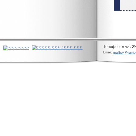
Телeфон:
-
-
2
8
926
Email:
mailbox@ramg