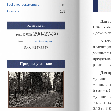
ГеоПлюс рекомендует
116
Скачать
133
Для т
Контакты
ИЖС
,
соб
290-27-30
Должно по
Тел.:
8
-
926
-
А теп
Email:
mailbox@ramgeo.ru
и муници
ICQ:
92473347
(
минималь
предостав
Продажа участков
различных
Для п
муниципал
минимальн
6 соток)
.
С
муниципал
земельных
0,10 га (1