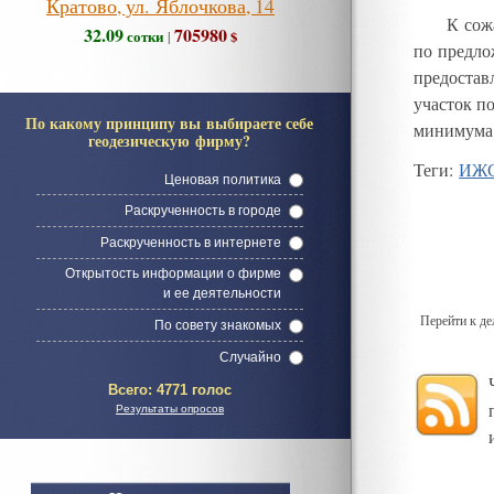
Кратово, ул. Яблочкова, 14
К сож
32.09
705980
сотки
$
|
по предл
предостав
участок п
По какому принципу вы выбираете себе
минимума
геодезическую фирму?
Теги
:
ИЖ
Ценовая политика
Раскрученность в городе
Раскрученность в интернете
Открытость информации о фирме
и ее деятельности
Перейти к д
По совету знакомых
Случайно
Всего:
4771 голос
Результаты опросов