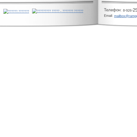
Телeфон:
-
-
2
8
926
Email:
mailbox@ramg