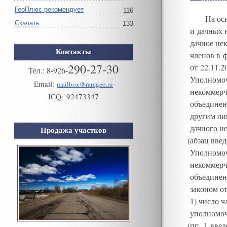
ГеоПлюс рекомендует
116
На ос
Скачать
133
и дачных 
дачное не
Контакты
членов в 
290-27-30
от 22.11.
Тел.:
8
-
926
-
Уполномоч
Email:
mailbox@ramgeo.ru
некоммерч
ICQ:
92473347
объединен
другим ли
дачного н
Продажа участков
(
абзац вве
Уполномоч
некоммерч
объединен
законом о
1
)
число ч
уполномо
(
пп. 1 вве