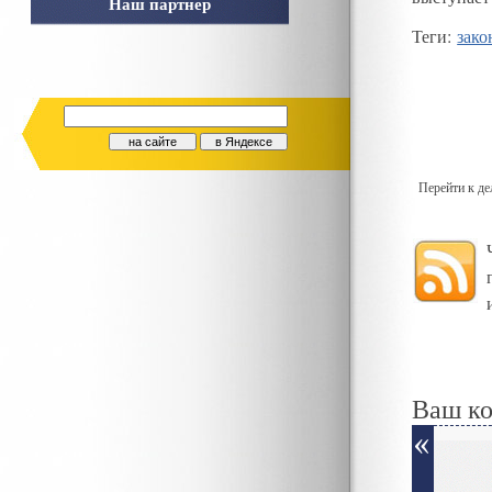
Наш партнер
Теги
:
зако
Перейти к д
Ваш к