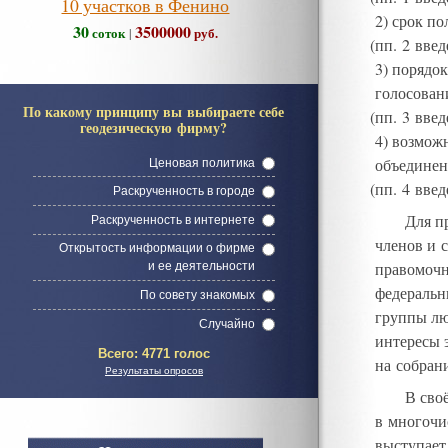
10 участков в Фенино
2
)
срок по
30
3500000
соток
руб.
|
(
пп. 2 вве
3
)
порядок
голосован
По какому принципу вы выбираете себе
(
пп. 3 вве
геодезическую фирму?
4
)
возможн
объединен
Ценовая политика
(
пп. 4 вве
Раскрученность в городе
Для п
Раскрученность в интернете
членов и 
Открытость информации о фирме
правомочн
и ее деятельности
федеральн
По совету знакомых
группы лю
Случайно
интересы 
Всего:
4771 голос
на собра
Результаты опросов
В сво
в многоч
выступает